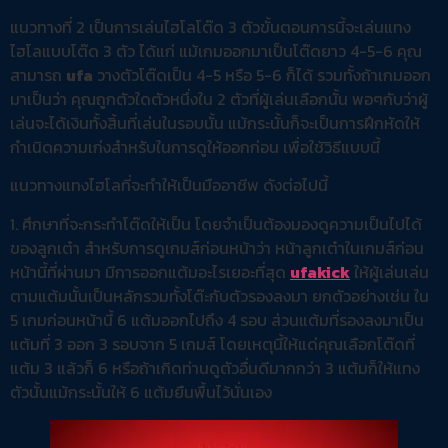
แนวทางที่ 2 เป็นการเล่นไฮโลโต๊ด 3 ตัวขั้นตอนการนี้จะเล่นแทง
ไฮโลแบบโต๊ด 3 ตัว ได้แก่ แม้เกมออกมาเป็นโต๊ดยาว 4-5-6 คุณ
สามารถ
ufa
วางตัวโต๊ดเป็น 4-5 หรือ 5-6 ก็ได้ รวมทั้งถ้าเกมออก
มาเป็นว่า คุณถูกตัวใดตัวหนึ่งใน 2 ตัวที่ผู้เล่นเลือกนั้น พอๆกับว่าผู้
เล่นจะได้เงินทั้งสิ้นที่เล่นในรอบนั้น แม้กระนั้นก็จะเป็นการฝึกหัดให้
กำเนิดความเก่งสำหรับในการดูให้ออกก่อน เพื่อใช้วิธีแบบนี้
แนวทางแทงไฮโลที่จะทำให้เป็นมืออาชีพ ดังต่อไปนี้
1. ศึกษาที่จะกระทำโต๊ดให้เป็น โดยจำเป็นต้องมองดูความเป็นไปได้
ของลูกเต๋า สำหรับการดูเกมส์ก่อนหน้าว่า หน้าลูกเต๋าในเกมส์ก่อน
หน้านี้ที่ผ่านมา มีการออกแต้มอะไรเยอะที่สุด
ufakick
ให้ผู้เล่นเล่น
ตามแต้มนั้นเป็นหลักรวมทั้งโต๊ะกับตัวรองลงมา ยกตัวอย่างเช่น ใน
5 เกมก่อนหน้านี้ 6 แต้มออกไปถึง 4 รอบ ส่วนแต้มที่รองลงมาเป็น
แต้มที่ 3 ออก 3 รอบจาก 5 เกมส์ โดยเหตุนี้ให้แด่คุณเลือกโต๊ดที่
แต้ม 3 แล้วก็ 6 หรือถ้าเกิดท่านดูตัวอื่นดีมากกว่า 3 แต้มก็ให้แทง
ตัวนั้นแม้กระนั้นให้ 6 แต้มยืนพื้นไว้นั่นเอง