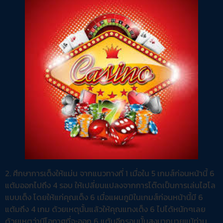
2. ศึกษาการเต็งให้แม่น จากแนวทางที่ 1 เมื่อใน 5 เกมส์ก่อนหน้านี้ 6
แต้มออกไปถึง 4 รอบ ให้เปลี่ยนแปลงจากการโต๊ดเป็นการเล่นไฮโล
แบบเต็ง โดยให้แก่คุณเต็ง 6 เมื่อแผนภูมิในเกมส์ก่อนหน้านี้มี 6
แต้มถึง 4 เกม ด้วยเหตุนั้นแล้วให้คุณแทงเต็ง 6 ไปได้หนักๆเลย
ด้วยเหตุว่ามีโอกาศที่จะออก 6 แต้มอีกรอบนั้นสูงมากมายแม้ท่าน