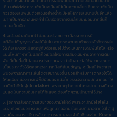
3. อย่าใช้เงินมากจนเกินไป การเล่นพนันไฮโล กับเงินที่จำนวนมาก
เกิน
ufakick
ความจำเป็นจะมีผลให้เป็นความเสี่ยงเกินความจำเป็น
ควรต้องเล่นพนันด้วยเงินอย่างต่ำจะมีผลให้การเล่นนานขึ้นอีกแล้ว
เบาๆเป็นการสะสมผลกำไรไปเรื่อยจากเงินเล็กชนะบ่อยมากขึ้นก็
แปลงเป็นเงิน
4. จะต้องนำสติมาใช้ ไม่สมควรโลภมาก เนื่องจากการมี
สติสัมปชัญญะจะมีผลให้ผู้เล่น สามารถควบคุมตัวเองแล้วก็การเล่น
ได้ ก็เลยควรจะมีสติอยู่กับตัวเสมอไม่ว่าจะเล่นการเดิมพันไฮโล หรือ
แบบไหนถ้าหากไม่มีสติก็จะมีผลให้มีการเสี่ยงเงินหายจากการเดิม
พัน ที่เป็นสิ่งที่ไม่สมควรประมาทเพราะว่ามันอาจก่อให้พวกเราหมด
เนื้อประดาตัวได้ตลอดเวลาหากมีสติสัมปชัญญะจะมีผลให้พวกเรา
พินิจพิจารณาการเล่นได้ง่ายมากยิ่งขึ้น ช่วยสำหรับการตกลงใจได้
ให้ละเอียดช่องทางแพ้ก็มีน้อยลง แล้วก็ควรระวังความมักมากอย่าให้
มามีหน้าที่กับผู้เล่น
ufabet
เพราะเหตุว่าความโลภละโมบบางทีอาจ
แปลงเป็นความฉิบหายได้ก็เลยจะต้องตัดความมักมากไว้บ้าง
5. รู้จักการสังเกตุการเขย่าของเจ้ามือให้ดี เพราะว่าเจ้ามือไฮโลใน
แต่ละที่จะมีแนวทางเขย่าเพื่อลูกเต๋าออกมาในแบบที่เขาอยากได้ได้ ผู้
เล่นก็เลยควรจะมีการสังเกตุการเขย่าของเจ้ามือซึ่งจะช่วยปรับพวก