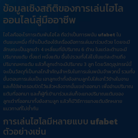
ข้อมูลเชิงสถิติของการเล่นไฮโล
ออนไลน์สู่มืออาชีพ
ไฮโลคืออะไรการเดิมพันไฮโล ถือว่าเป็นการพนัน
ufabet
ใน
ต้นแบบหนึ่ง ที่จำเป็นต้องใช้เครื่องมือการเล่นมาร่วมด้วย โดยจะมี
ลักษณะเป็นลูกเต๋า 4 เหลี่ยมที่มีปริมาณ 6 ด้าน ในแต่ละด้านจะมี
ปริมาณแต้ม ตั้งแต่ หนึ่งแต้ม ขึ้นไปรวมทั้งไล่ไปในแต่ละด้านถึง
ปริมาณหกแต้ม แล้วก็ลูกเต๋าจะมีปริมาณ 3 ลูก โดยวัสดุอุปกรณ์นี้
จะเป็นวัสดุที่เป็นกลไกสำคัญสำหรับในการเล่นพนันจำพวกนี้ รวมทั้ง
ขั้นตอนการเล่นเป็น เอาลูกเต๋าทั้งยังสามลูกไปใส่เอาไว้ข้างในจาน
และก็ใช้ฝาครอบปิดไว้แล้วหลังจากนั้นเขย่าออกมา เพื่ออ่านปริมาณ
แต้มที่ออกมา และก็ผู้ที่เข้ามาร่วมเล่นก็จะแทงปริมาณแต้มของ
ลูกเต๋าที่ออกมาทั้งยังสามลูก แล้วก็มีวิธีการแทงแต้มอีกหลาย
แนวทางที่ไม่ซ้ำกัน
การเล่นไฮโลมีหลายแบบ
ufabet
ตัวอย่างเช่น