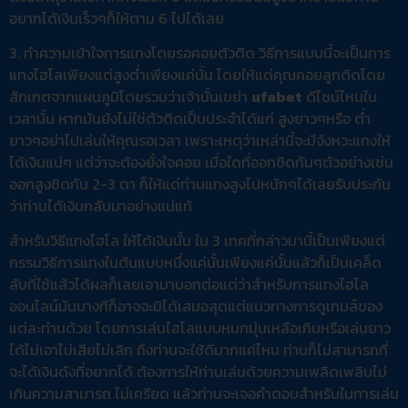
อยากได้เงินเร็วๆก็ให้ตาม 6 ไปได้เลย
3. ทำความเข้าใจการแทงโดยรอคอยตัวติด วิธีการแบบนี้จะเป็นการ
แทงไฮโลเพียงแต่สูงต่ำเพียงแค่นั้น โดยให้แด่คุณคอยลูกติดโดย
สักเกตจากแผนภูมิโดยรวมว่าเจ้านั้นเขย่า
ufabet
ดีไซน์ไหนใน
เวลานั้น หากมันยังไม่ใช่ตัวติดเป็นประจำได้แก่ สูงยาวๆหรือ ต่ำ
ยาวๆอย่าไปเล่นให้คุณรอเวลา เพราะเหตุว่าเหล่านี้จะมีจังหวะแทงให้
ได้เงินแน่ๆ แต่ว่าจะต้องยั้งใจคอย เมื่อใดที่ออกชิดกันๆตัวอย่างเช่น
ออกสูงชิดกัน 2-3 ตา ก็ให้แด่ท่านแทงสูงไปหนักๆได้เลยรับประกัน
ว่าท่านได้เงินกลับมาอย่างแน่แท้
สำหรับวิธีแทงไฮโล ให้ได้เงินนั้น ใน 3 เทคที่กล่าวมานี้เป็นเพียงแต่
กรรมวิธีการแทงในต้นแบบหนึ่งแค่นั้นเพียงแค่นั้นแล้วก็เป็นเคล็ด
ลับที่ใช้แล้วได้ผลก็เลยเอามาบอกต่อแต่ว่าสำหรับการแทงไฮโล
ออนไลน์มันบางทีก็อาจจะมิได้เสมอสุดแต่แนวทางการดูเกมส์ของ
แต่ละท่านด้วย โดยการเล่นไฮโลแบบหมกมุ่นเหลือเกินหรือเล่นยาว
ได้ไม่เอาไม่เสียไม่เลิก ถึงท่านจะใช้ดีมากแค่ไหน ท่านก็ไม่สามารถที่
จะได้เงินดังที่อยากได้ ต้องการให้ท่านเล่นด้วยความเพลิดเพลินไม่
เกินความสามารถ ไม่เครียด แล้วท่านจะเจอคำตอบสำหรับในการเล่น