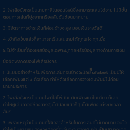
2. ไพ่เสือมังกรเป็นเกมคาสิโนออนไลน์ซึ่งสามารถเล่นได้ง่าย ไม่มีขั้น
ตอนการเล่นที่ยุ่งยากหรือสลับซับซ้อนมากมาย
3. มีอัตราการชำระเงินที่ค่อนข้างจะสูง มอบเงินรางวัลดี
4. เข้าถึงเว็บแล้วก็สามารถเริ่มเล่นเกมได้ทุกแห่ง ทุกเมื่อ
5. ไม่จำเป็นที่ต้องเผยข้อมูลเฉพาะบุคคลหรือข้อมูลทางด้านการเงิน
ข้อผิดพลาดของไพ่เสือมังกร
1. มีแบบอย่างสำหรับเพื่อการเล่นค่อนข้างจะน้อย
ีีีufabet
เป็นมีให้
เลือกเพียงแต่ 3 ตัวเลือก ทำให้ตัวเลือกการวางเดิมพันมีไม่ค่อย
นานาประการ
2. ไพ่เสือมังกรเป็นเกมไพ่ที่ใช้ไพ่นับแต้มเพียงแต่ใบเดียว ก็เลย
ทำให้ผู้เล่นอาจมีช่องทางลุ้นได้น้อยแล้วก็ลุ้นได้เพียงแต่ระยะเวลา
สั้นๆ
3. เพราะเหตุว่าเป็นเกมที่ใช้เวลาสำหรับในการเล่นที่ไม่มากมาย จบไว
ทำให้เป็นการเพิ่มจังหวะเสี่ยงที่ผู้เล่นจะลงวางเดิมพันเป็นปริมาณต่อ