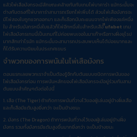
แล้วไพ่เสือมังกรจะมีลักษณะคล้ายกันกับเกมไพ่บาคาร่า แม้กระนั้นจะ
ต่างกันตรงที่ไพ่บาคาร่าสามารถเรียกไพ่เพิ่มได้ ส่วนไพ่เสือมังกรจะ
มีไพ่สองใบถูกแจกออกมา และก็เลือกนับคะแนนจากไพ่เพียงแค่หนึ่ง
ใบ สำหรับมังกรหนึ่งใบแล้วก็ไพ่อีกหนึ่งใบสำหรับเสือ
ีีufabet
เกม
ไพ่เสือมังกรเกมนี้เป็นเกมที่ไม่ค่อยพบเจอในมาเก๊าหรือทางฝั่งยุโรป
มากสักเท่าไรนัก แม้กระนั้นจะสามารถประสบพบเห็นได้บ่อยมากและ
ก็ได้รับความนิยมในประเทศเขมร
จำพวกของการพนันในไพ่เสือมังกร
ตอนแรกเลยพวกเราจำเป็นต้องรู้จักกับต้นแบบชนิดการพนันของ
ไพ่เสือมังกรก่อน การพนันหลักของไพ่เสือมังกรจะมีอยู่ร่วมกันสาม
ต้นแบบสำคัญๆดังต่อไปนี้
1. เสือ (The Tiger) ถ้าเกิดการพนันที่วางไว้ของผู้เล่นอยู่ข้างฝั่งเสือ
และก็เสือมีแต้มสูงยิ่งกว่า จะเป็นข้างชนะ
2. มังกร (The Dragon) ถ้าการพนันที่วางไว้ของผู้เล่นอยู่ข้างฝั่ง
มังกร รวมทั้งมังกรมีแต้มสูงขึ้นมากยิ่งกว่า จะเป็นข้างชนะ