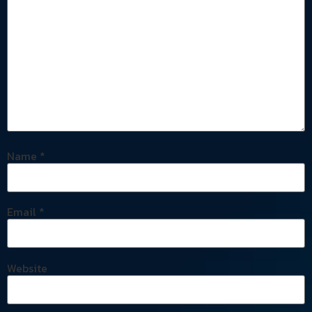
Name
*
Email
*
Website