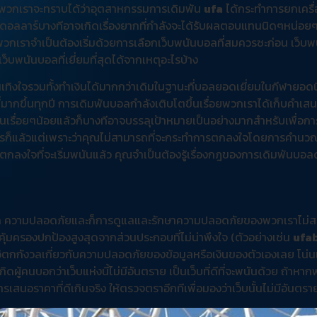
พวกเราจะทราบได้ว่าอุตสาหกรรมการเดิมพัน
ufa
ได้กระทำการยกเครื่อง
ดอลลาร์บางทีอาจเกิดเรื่องยากที่กำลังจะได้รับผลตอบแทนนิดๆหน่อย
นพวกเราจำเป็นต้องเริ่มด้วยการเลือกเว็บพนันบอลที่สมควรซะก่อน เว็บพ
็บพนันบอลที่เยี่ยมที่สุดได้จากเหตุอะไรบ้าง
นเทิงใจรวมทั้งทำเงินได้มากกว่าเดิมในฐานะที่บอลยอดเยี่ยมในกีฬายอดน
่มากขึ้นทุกปี การเดิมพันบอลกำลังเติบโตขึ้นเรื่อยพวกเราได้เก็บคำเส
เรื่อยๆน้อยแล้วก็บางทีอาจบรรลุเป้าหมายเป็นอย่างมากสำหรับเพื่อการพน
ไรก็แล้วแต่เพราะว่าคุณไม่สามารถที่จะกระทำการตกลงใจโดยการคำนวณได้ 
ก็ตกลงใจที่จะเริ่มพนันแล้ว คุณจำเป็นต้องรู้เรื่องกฎของการเดิมพันบอล
นันบอล ความปลอดภัยและก็การดูแลและรักษาความปลอดภัยของพวกเราไม่ส
ุ้มครองปกป้องสูงสุดจากส่วนประกอบที่ไม่น่าพึงใจ (ตัวอย่างเช่น
ufa
ิตกกังวลเกี่ยวกับความปลอดภัยของข้อมูลหรือเงินของตัวเองเลย โน่น
ิดผู้คนบอกว่าเว็บแห่งนี้ไม่มีอันตราย เป็นเว็บที่ดีที่จะพนันด้วย ถ้า
การเสนอราคาที่ดีเกินจริง ให้ตรวจตราอีกทีเพื่อมองว่าเว็บนั้นไม่มีอัน