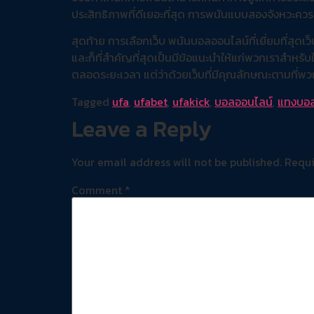
ประสิทธิภาพที่ดีเยอะที่สุด การพนันแบบสองจังหวะควรจ
สุดท้าย การเลือกเว็บ พนันบอลออนไลน์ที่เยี่ยมที่สุดเว
และก็ที่สำคัญที่สุดเป็นมีข้อแนะนำให้แก่พวกเราสำหรั
ตลอดระยะเวลา แต่ว่าด้วยเว็บที่มีคุณลักษณะตามที่พว
Tagged
ufa
,
ufabet
,
ufakick
,
บอลออนไลน์
,
แทงบอ
Leave a Reply
Your email address will not be published.
Requi
Comment
*