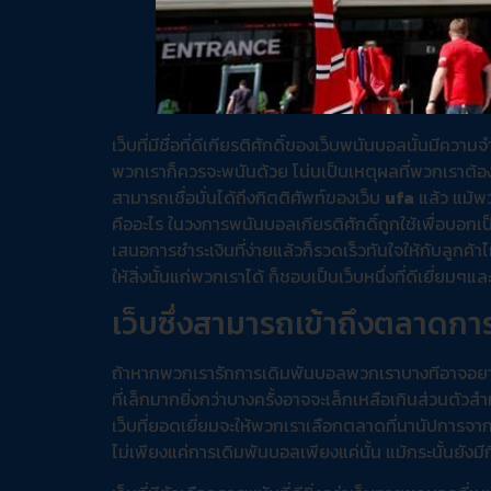
เว็บที่มีชื่อที่ดีเกียรติศักดิ์ของเว็บพนันบอลนั้นมีค
พวกเราก็ควรจะพนันด้วย โน่นเป็นเหตุผลที่พวกเราต้องหาเ
สามารถเชื่อมั่นได้ถึงกิตติศัพท์ของเว็บ
ufa
แล้ว แม้พว
คืออะไร ในวงการพนันบอลเกียรติศักดิ์ถูกใช้เพื่อบอกเป็
เสนอการชำระเงินที่ง่ายแล้วก็รวดเร็วทันใจให้กับลูกค้า
ให้สิ่งนั้นแก่พวกเราได้ ก็ชอบเป็นเว็บหนึ่งที่ดีเยี่ยมๆแ
เว็บซึ่งสามารถเข้าถึงตลาดกา
ถ้าหากพวกเรารักการเดิมพันบอลพวกเราบางทีอาจอยากได้ท
ที่เล็กมากยิ่งกว่าบางครั้งอาจจะเล็กเหลือเกินส่วนต
เว็บที่ยอดเยี่ยมจะให้พวกเราเลือกตลาดที่นานัปการจา
ไม่เพียงแค่การเดิมพันบอลเพียงแค่นั้น แม้กระนั้นยังมี