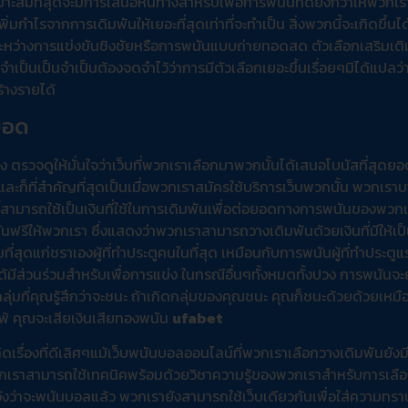
่เหมาะสมที่สุดจะมีการเสนอหนทางสำหรับเพื่อการพนันที่ดียิ่งกว่าให้พว
่มกำไรจากการเดิมพันให้เยอะที่สุดเท่าที่จะทำเป็น สิ่งพวกนี้จะเกิดขึ้น
ะหว่างการแข่งขันชิงชัยหรือการพนันแบบถ่ายทอดสด ตัวเลือกเสริมเติ
ิ่งจำเป็นเป็นจำเป็นต้องจดจำไว้ว่าการมีตัวเลือกเยอะขึ้นเรื่อยๆมิได้แ
ร้างรายได้
ดยอด
ง ตรวจดูให้มั่นใจว่าเว็บที่พวกเราเลือกมาพวกนั้นได้เสนอโบนัสที่สุ
ละก็ที่สำคัญที่สุดเป็นเมื่อพวกเราสมัครใช้บริการเว็บพวกนั้น พวกเรา
มนี้สามารถใช้เป็นเงินที่ใช้ในการเดิมพันเพื่อต่อยอดทางการพนันของพว
ีให้พวกเรา ซึ่งแสดงว่าพวกเราสามารถวางเดิมพันด้วยเงินที่มีให้เป็นโบน
่สุดแก่ชราเองผู้ที่ทำประตูคนในที่สุด เหมือนกับการพนันผู้ที่ทำประตูแรก
่มิได้มีส่วนร่วมสำหรับเพื่อการแข่ง ในกรณีอื่นๆทั้งหมดทั้งปวง การพนันจ
่มที่คุณรู้สึกว่าจะชนะ ถ้าเกิดกลุ่มของคุณชนะ คุณก็ชนะด้วยด้วยเหมื
แพ้ คุณจะเสียเงินเสียทองพนัน
ufabet
กิดเรื่องที่ดีเลิศๆแม้เว็บพนันบอลออนไลน์ที่พวกเราเลือกวางเดิมพันยัง
 พวกเราสามารถใช้เทคนิคพร้อมด้วยวิชาความรู้ของพวกเราสำหรับการเลือก
อหวังว่าจะพนันบอลแล้ว พวกเรายังสามารถใช้เว็บเดียวกันเพื่อใส่ความทรา