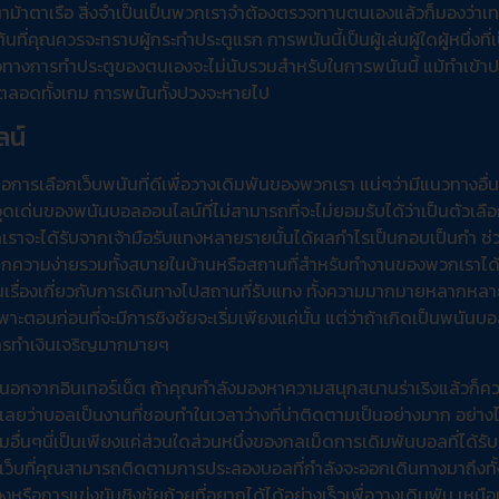
าตาเรือ สิ่งจำเป็นเป็นพวกเราจำต้องตรวจทานตนเองแล้วก็มองว่าเทคนิ
นที่คุณควรจะทราบผู้กระทำประตูแรก การพนันนี้เป็นผู้เล่นผู้ใดผู้หนึ่งที
ทางการทำประตูของตนเองจะไม่นับรวมสำหรับในการพนันนี้ แม้ทำเข้าประตู
ตลอดทั้งเกม การพนันทั้งปวงจะหายไป
ลน์
่อการเลือกเว็บพนันที่ดีเพื่อวางเดิมพันของพวกเรา แน่ๆว่ามีแนวทางอื
์ จุดเด่นของพนันบอลออนไลน์ที่ไม่สามารถที่จะไม่ยอมรับได้ว่าเป็นตัวเล
าจะได้รับจากเจ้ามือรับแทงหลายรายนั้นได้ผลกำไรเป็นกอบเป็นกำ ช่
ความง่ายรวมทั้งสบายในบ้านหรือสถานที่สำหรับทำงานของพวกเราได้ตล
ยิ่งในเรื่องเกี่ยวกับการเดินทางไปสถานที่รับแทง ทั้งความมากมายหลา
าะตอนก่อนที่จะมีการชิงชัยจะเริ่มเพียงแค่นั้น แต่ว่าถ้าเกิดเป็น
บการทำเงินเจริญมากมายๆ
นอกจากอินเทอร์เน็ต ถ้าคุณกำลังมองหาความสนุกสนานร่าเริงแล้วก็ควา
่าบอลเป็นงานที่ชอบทำในเวลาว่างที่น่าติดตามเป็นอย่างมาก อย่างไรก็แ
รมอื่นๆนี่เป็นเพียงแค่ส่วนใดส่วนหนึ่งของกลเม็ดการเดิมพันบอลที่ได
็นเว็บที่คุณสามารถติดตามการประลองบอลที่กำลังจะออกเดินทางมาถึงทั้
อการแข่งขันชิงชัยถ้วยที่อยากได้ได้อย่างเร็วเพื่อวางเดิมพัน เหมือนกับ