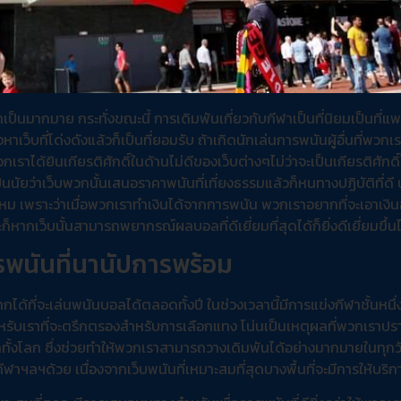
วามจำเป็นมากมาย กระทั่งขณะนี้ การเดิมพันเกี่ยวกับกีฬาเป็นที่นิยมเป็น
ว็บที่โด่งดังแล้วก็เป็นที่ยอมรับ ถ้าเกิดนักเล่นการพนันผู้อื่นที่พวกเร
กเราได้ยินเกียรติศักดิ์ในด้านไม่ดีของเว็บต่างๆไม่ว่าจะเป็นเกียรติศักดิ
นนัยว่าเว็บพวกนั้นเสนอราคาพนันที่เที่ยงธรรมแล้วก็หนทางปฏิบัติที่ดี 
ไหม เพราะว่าเมื่อพวกเราทำเงินได้จากการพนัน พวกเราอยากที่จะเอาเงินออกม
ละก็หากเว็บนั้นสามารถพยากรณ์ผลบอลที่ดีเยี่ยมที่สุดได้ก็ยิ่งดีเยี่ยมขึ้น
รพนันที่นานัปการพร้อม
ี่จะเล่นพนันบอลได้ตลอดทั้งปี ในช่วงเวลานี้มีการแข่งกีฬาชั้นหนึ่งจ
ัวสำหรับเราที่จะตรึกตรองสำหรับการเลือกแทง โน่นเป็นเหตุผลที่พวกเรา
กทั้งโลก ซึ่งช่วยทำให้พวกเราสามารถวางเดิมพันได้อย่างมากมายในทุก
กีฬาฯลฯด้วย เนื่องจากเว็บพนันที่เหมาะสมที่สุดบางพื้นที่จะมีการให้บริ