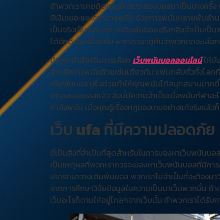
ถ้าพวกเราเคยติดตามการประลองบอลมาเป็นบางครั้ง 
มีเงินเยอะแยะจากการพนัน ด้วยการพนันหลายพันล้าน
เป็นจริงเป็นจังจากการเดิมพันบอลจริงๆสิ่งจำเป็นเป็
ได้อีกด้วยเหมือนกัน พวกเรามาดูกันว่าพวกเราจะเลือกเว
ข้อแนะนำสำหรับการเลือก
เว็บพนันบอลออนไลน์
ให้บั
สำหรับการพนันด้วยเช่นเดียวกัน แฟนคลับทั่วทั้งโลกที
เดิมพันบอล เพื่อช่วยทำให้คุณพนันได้สนุกสนานมากขึ้น
ตกลงของบอลแล้ว สิ่งนี้มีความจำเป็นเมื่อพนันกีฬาอะ
กำลังพนัน เมื่อคุณรู้เรื่องกฎของเกมอย่างแท้จริงแล้ว
เว็บ
ufa
ที่มีความปลอดภัย
นี่เป็นสิ่งที่จำเป็นที่สุดสำหรับในการมองหาเว็บพ
เป็นเหตุผลที่พวกเราควรจะมองหาเว็บพนันบอลที่มีการค
ปรารถนาวางเดิมพันบอล พวกเราไม่จำเป็นที่จะต้องมาว
จากการศึกษาวิจัยข้อมูลในความเป็นมาเว็บพวกนั้น ถ้าเก
เว็บอะไรก็ตามให้อยู่ไกลๆจากเว็บนั้น ถ้าพวกเราได้รับ