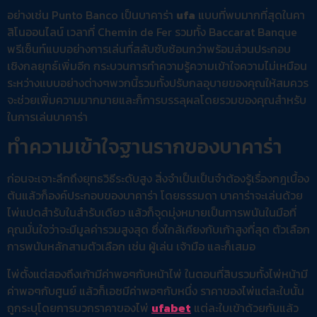
อย่างเช่น Punto Banco เป็นบาคาร่า
ufa
แบบที่พบมากที่สุดในคา
สิโนออนไลน์ เวลาที่ Chemin de Fer รวมทั้ง Baccarat Banque
พรีเซ็นท์แบบอย่างการเล่นที่สลับซับซ้อนกว่าพร้อมส่วนประกอบ
เชิงกลยุทธ์เพิ่มอีก กระบวนการทำความรู้ความเข้าใจความไม่เหมือน
ระหว่างแบบอย่างต่างๆพวกนี้รวมทั้งปรับกลอุบายของคุณให้สมควร
จะช่วยเพิ่มความมากมายและก็การบรรลุผลโดยรวมของคุณสำหรับ
ในการเล่นบาคาร่า
ทำความเข้าใจฐานรากของบาคาร่า
ก่อนจะเจาะลึกถึงยุทธวิธีระดับสูง สิ่งจำเป็นเป็นจำต้องรู้เรื่องกฎเบื้อง
ต้นแล้วก็องค์ประกอบของบาคาร่า โดยธรรมดา บาคาร่าจะเล่นด้วย
ไพ่แปดสำรับในสำรับเดียว แล้วก็จุดมุ่งหมายเป็นการพนันในมือที่
คุณมั่นใจว่าจะมีมูลค่ารวมสูงสุด ซึ่งใกล้เคียงกับเก้าสูงที่สุด ตัวเลือก
การพนันหลักสามตัวเลือก เช่น ผู้เล่น เจ้ามือ และก็เสมอ
ไพ่ตั้งแต่สองถึงเก้ามีค่าพอๆกับหน้าไพ่ ในตอนที่สิบรวมทั้งไพ่หน้ามี
ค่าพอๆกับศูนย์ แล้วก็เอซมีค่าพอๆกับหนึ่ง ราคาของไพ่แต่ละใบนั้น
ถูกระบุโดยการบวกราคาของไพ่
ufabet
แต่ละใบเข้าด้วยกันแล้ว