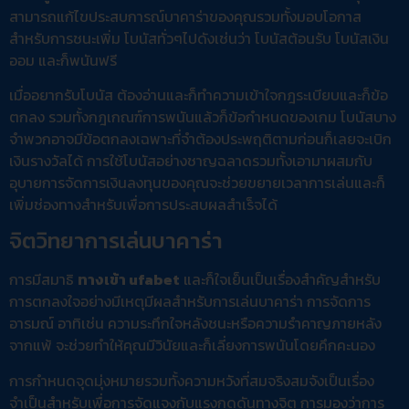
สามารถแก้ไขประสบการณ์บาคาร่าของคุณรวมทั้งมอบโอกาส
สำหรับการชนะเพิ่ม โบนัสทั่วๆไปดังเช่นว่า โบนัสต้อนรับ โบนัสเงิน
ออม และก็พนันฟรี
เมื่ออยากรับโบนัส ต้องอ่านและก็ทำความเข้าใจกฎระเบียบและก็ข้อ
ตกลง รวมทั้งกฎเกณฑ์การพนันแล้วก็ข้อกำหนดของเกม โบนัสบาง
จำพวกอาจมีข้อตกลงเฉพาะที่จำต้องประพฤติตามก่อนก็เลยจะเบิก
เงินรางวัลได้ การใช้โบนัสอย่างชาญฉลาดรวมทั้งเอามาผสมกับ
อุบายการจัดการเงินลงทุนของคุณจะช่วยขยายเวลาการเล่นและก็
เพิ่มช่องทางสำหรับเพื่อการประสบผลสำเร็จได้
จิตวิทยาการเล่นบาคาร่า
การมีสมาธิ
ทางเข้า ufabet
และก็ใจเย็นเป็นเรื่องสำคัญสำหรับ
การตกลงใจอย่างมีเหตุมีผลสำหรับการเล่นบาคาร่า การจัดการ
อารมณ์ อาทิเช่น ความระทึกใจหลังชนะหรือความรำคาญภายหลัง
จากแพ้ จะช่วยทำให้คุณมีวินัยและก็เลี่ยงการพนันโดยคึกคะนอง
การกำหนดจุดมุ่งหมายรวมทั้งความหวังที่สมจริงสมจังเป็นเรื่อง
จำเป็นสำหรับเพื่อการจัดแจงกับแรงกดดันทางจิต การมองว่าการ