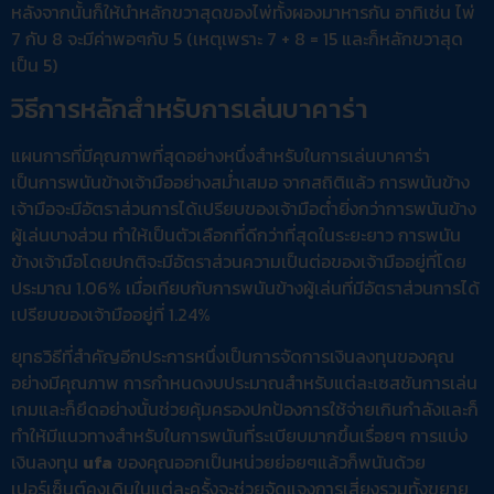
หลังจากนั้นก็ให้นำหลักขวาสุดของไพ่ทั้งผองมาหารกัน อาทิเช่น ไพ่
7 กับ 8 จะมีค่าพอๆกับ 5 (เหตุเพราะ 7 + 8 = 15 และก็หลักขวาสุด
เป็น 5)
วิธีการหลักสำหรับการเล่นบาคาร่า
แผนการที่มีคุณภาพที่สุดอย่างหนึ่งสำหรับในการเล่นบาคาร่า
เป็นการพนันข้างเจ้ามืออย่างสม่ำเสมอ จากสถิติแล้ว การพนันข้าง
เจ้ามือจะมีอัตราส่วนการได้เปรียบของเจ้ามือต่ำยิ่งกว่าการพนันข้าง
ผู้เล่นบางส่วน ทำให้เป็นตัวเลือกที่ดีกว่าที่สุดในระยะยาว การพนัน
ข้างเจ้ามือโดยปกติจะมีอัตราส่วนความเป็นต่อของเจ้ามืออยู่ที่โดย
ประมาณ 1.06% เมื่อเทียบกับการพนันข้างผู้เล่นที่มีอัตราส่วนการได้
เปรียบของเจ้ามืออยู่ที่ 1.24%
ยุทธวิธีที่สำคัญอีกประการหนึ่งเป็นการจัดการเงินลงทุนของคุณ
อย่างมีคุณภาพ การกำหนดงบประมาณสำหรับแต่ละเซสชันการเล่น
เกมและก็ยึดอย่างนั้นช่วยคุ้มครองปกป้องการใช้จ่ายเกินกำลังและก็
ทำให้มีแนวทางสำหรับในการพนันที่ระเบียบมากขึ้นเรื่อยๆ การแบ่ง
เงินลงทุน
ufa
ของคุณออกเป็นหน่วยย่อยๆแล้วก็พนันด้วย
เปอร์เซ็นต์คงเดิมในแต่ละครั้งจะช่วยจัดแจงการเสี่ยงรวมทั้งขยาย