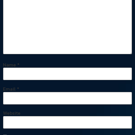
Name
*
Email
*
Website