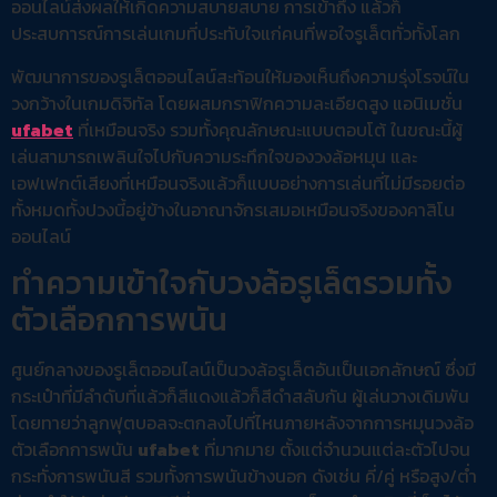
ออนไลน์ส่งผลให้เกิดความสบายสบาย การเข้าถึง แล้วก็
ประสบการณ์การเล่นเกมที่ประทับใจแก่คนที่พอใจรูเล็ตทั่วทั้งโลก
พัฒนาการของรูเล็ตออนไลน์สะท้อนให้มองเห็นถึงความรุ่งโรจน์ใน
วงกว้างในเกมดิจิทัล โดยผสมกราฟิกความละเอียดสูง แอนิเมชั่น
ufabet
ที่เหมือนจริง รวมทั้งคุณลักษณะแบบตอบโต้ ในขณะนี้ผู้
เล่นสามารถเพลินใจไปกับความระทึกใจของวงล้อหมุน และ
เอฟเฟกต์เสียงที่เหมือนจริงแล้วก็แบบอย่างการเล่นที่ไม่มีรอยต่อ
ทั้งหมดทั้งปวงนี้อยู่ข้างในอาณาจักรเสมอเหมือนจริงของคาสิโน
ออนไลน์
ทำความเข้าใจกับวงล้อรูเล็ตรวมทั้ง
ตัวเลือกการพนัน
ศูนย์กลางของรูเล็ตออนไลน์เป็นวงล้อรูเล็ตอันเป็นเอกลักษณ์ ซึ่งมี
กระเป๋าที่มีลำดับที่แล้วก็สีแดงแล้วก็สีดำสลับกัน ผู้เล่นวางเดิมพัน
โดยทายว่าลูกฟุตบอลจะตกลงไปที่ไหนภายหลังจากการหมุนวงล้อ
ตัวเลือกการพนัน
ufabet
ที่มากมาย ตั้งแต่จำนวนแต่ละตัวไปจน
กระทั่งการพนันสี รวมทั้งการพนันข้างนอก ดังเช่น คี่/คู่ หรือสูง/ต่ำ