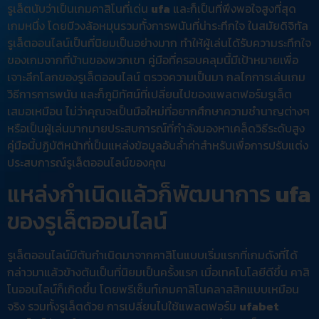
รูเล็ตนับว่าเป็นเกมคาสิโนที่เด่น
ufa
และก็เป็นที่พึงพอใจสูงที่สุด
เกมหนึ่ง โดยมีวงล้อหมุนรวมทั้งการพนันที่น่าระทึกใจ ในสมัยดิจิทัล
รูเล็ตออนไลน์เป็นที่นิยมเป็นอย่างมาก ทำให้ผู้เล่นได้รับความระทึกใจ
ของเกมจากที่บ้านของพวกเขา คู่มือที่ครอบคลุมนี้มีเป้าหมายเพื่อ
เจาะลึกโลกของรูเล็ตออนไลน์ ตรวจความเป็นมา กลไกการเล่นเกม
วิธีการการพนัน และก็ภูมิทัศน์ที่เปลี่ยนไปของแพลตฟอร์มรูเล็ต
เสมอเหมือน ไม่ว่าคุณจะเป็นมือใหม่ที่อยากศึกษาความชำนาญต่างๆ
หรือเป็นผู้เล่นมากมายประสบการณ์ที่กำลังมองหาเคล็ดวิธีระดับสูง
คู่มือนี้ปฏิบัติหน้าที่เป็นแหล่งข้อมูลอันล้ำค่าสำหรับเพื่อการปรับแต่ง
ประสบการณ์รูเล็ตออนไลน์ของคุณ
แหล่งกำเนิดแล้วก็พัฒนาการ
ufa
ของรูเล็ตออนไลน์
รูเล็ตออนไลน์มีต้นกำเนิดมาจากคาสิโนแบบเริ่มแรกที่เกมดังที่ได้
กล่าวมาแล้วข้างต้นเป็นที่นิยมเป็นครั้งแรก เมื่อเทคโนโลยีดีขึ้น คาสิ
โนออนไลน์ก็เกิดขึ้น โดยพรีเซ็นท์เกมคาสิโนคลาสสิกแบบเหมือน
จริง รวมทั้งรูเล็ตด้วย การเปลี่ยนไปใช้แพลตฟอร์ม
ufabet