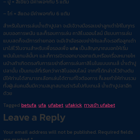
– ปู = สีเขียว มีค่าพอๆกับ 5 แต้ม
– ไก่ = สีแดง มีค่าพอๆกับ 6 แต้ม
สำหรับในการเล่นน้ำเต้าปูปลา จะมีเจ้วางมือรอเขย่าลูกเต๋าให้ในทุกร
อบของการพนัน และก็รอบการเล่น คาสิโนออนไลน์ มีแบบการเล่น
แบบสดก็จะมีการถ่ายทอด จะมีเจ้ามือรอเขย่าให้และก็จะรอถือลูกเต๋า
มาใส่ไว้ในจานสำหรับเพื่อรองเพื่อ
ufa
เป็นสัญญาณบอกให้เริ่ม
พนันในเกมส์นั้นๆ และก็การเปิดออกมาออกแต้มหรือเครื่องหมายให
นบ้างถ้าเกิดตรงกับการเขย่าซึ่งการเล่นคาสิโนในแบบเกมส์ น้ำเต้าปู
ปลานั้น เป็นเกมส์ที่เรียกว่าคาสิโนออนไลน์ จากที่ได้กล่าวไว้ข้างต้น
มีให้ท่านได้สามารถเลือกเล่นได้ตามที่ใจต้องการ ก็เลยทำให้ท่านรวม
ทั้งผู้เล่นคนอื่นมีความสนุกสนานร่าเริงไปกับเกมส์ น้ำเต้าปูปลาอีก
ด้วย
Tagged
betufa
,
ufa
,
ufabet
,
ufakick
,
ทางเข้า ufabet
Leave a Reply
Your email address will not be published.
Required fields
are marked
*