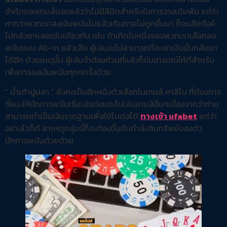
จำกัดของเกมส์บอกแล้วว่าไม่มีลิมิตสำหรับในการวางเดิมพัน แต่ว่า
หากว่าพวกเราลงเงินพนันไปแล้วเกินทายไม่ถูกขึ้นมา ก็จะเสียตังค์
ไปกล้วยๆเลยเช่นเดียวกัน เช่น ถ้าเกิดในหนึ่งรอบพวกเราเลือกลง
พนันแบบ All-in แล้วเสีย ผู้เล่นจะไม่สามารถที่จะเอาเงินนั้นกลับมา
ได้อีก ด้วยเหตุนั้น ผู้เล่นจำต้องถ้วนถี่แล้วก็ข่มอารมณ์ให้ดีสำหรับ
เพื่อการลงเงินพนันทุกๆครั้งด้วย
“ น้ำเต้าปูปลา “ ยังคงเป็นอีกหนึ่งตัวเลือกในเกมส์ คาสิโน ที่ต้องการ
ชี้แนะให้นักการพนันเริ่มเล่นก่อนจะไปเล่นเกมส์อื่นๆเนื่องจากว่าท่าน
สามารถทำเป็นเงินรากฐานเพื่อใช้ไปต่อได้
ทางเข้า ufabet
แต่ว่า
อย่างไรก็ดี สาเหตุกลุ่มนี้ก็จะต้องขึ้นกับกำลังสินทรัพย์ของตัว
นักการพนันด้วยด้วย