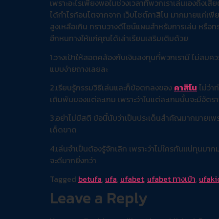
เพราะอะไรเพียงพอในช่วงเวลาที่พวกเราเล่นเองถึงเสีย
ได้กำไรก้อนโตจากจาก เว็บไซต์คาสิโน มากมายแค่เพียงท
สูงเหลือเกิน ทราบวางดีไซน์แผนสำหรับการเล่น หรือทร
อีกหนทางให้แก่คุณได้เล่าเรียนเสริมเติมด้วย
1.วางเป้าให้สอดคล้องกับเงินลงทุนที่พวกเรามี ไม่สมค
แบบง่ายถางเลยละ
2.เรียนรู้กรรมวิธีเล่นและก็ข้อตกลงของ
คาสิโน
ไม่ว่า
เดิมพันของแต่ละเกม เพราะว่าในแต่ละเกมนั้นจะมีอัต
3.อย่าไม่มีสติ ข้อนี้นับว่าเป็นประเด็นสำคัญมากมายเ
เด็ดขาด
4.เล่นจำเป็นต้องรู้จักเลิก เพราะว่าไม่ใครกันแน่ทุนมา
จะดีมากยิ่งกว่า
Tagged
betufa
,
ufa
,
ufabet
,
ufabet ทางเข้า
,
ufaki
Leave a Reply