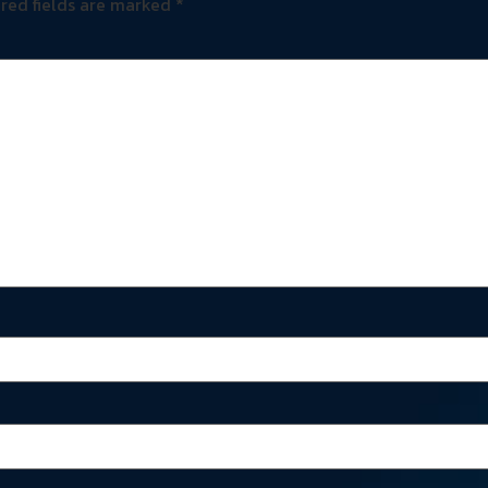
red fields are marked
*