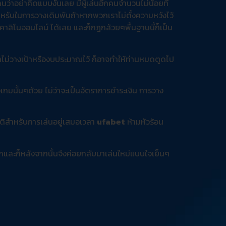
าอย่าคิดแบบงั้นเลย มีผู้เล่นอีกคนจำนวนไม่น้อยที่
สำหรับในการวางเดิมพันถ้าหากพวกเราไม่ตั้งความหวังไว้
าสิโนออนไลน์ ได้เลย และก็กฎกล้วยๆพื้นฐานนี้ก็เป็น
เราไม่วางเป้าหรืองบประมาณไว้ ก็อาจทำให้ท่านหมดตูดไป
งเกมนั้นๆด้วย ไม่ว่าจะเป็นอัตราการชำระเงิน การวาง
ีสติสำหรับการเล่นอยู่เสมอเวลา
ufabet
ห้ามหัวร้อน
จะพักและก็หลังจากนั้นจึงค่อยกลับมาเล่นใหม่แบบใจเย็นๆ