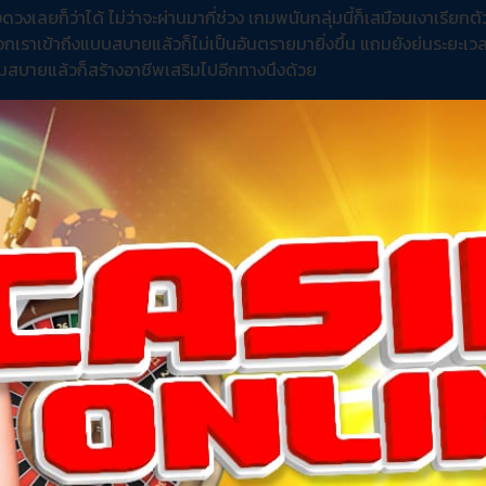
วงเลยก็ว่าได้ ไม่ว่าจะผ่านมากี่ช่วง เกมพนันกลุ่มนี้ก็เสมือนเงาเรียกตั
ให้พวกเราเข้าถึงแบบสบายแล้วก็ไม่เป็นอันตรายมายิ่งขึ้น แถมยังย่นระย
ามสบายแล้วก็สร้างอาชีพเสริมไปอีกทางนึงด้วย