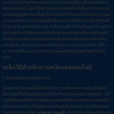
คนจำนวนไม่น้อยที่แทงพลาดบางครั้งอาจจะรู้สึกเสมือนสูญเสียทุก
สิ่งทุกอย่างไป นั้นไม่ใช่ในการพนันบอลออนไลน์ เนื่องมาจากระบบนี้
จะก่อให้คุณรู้สึกเปียกชื้นหัวใจได้ครั้งใดก็ตามกระทำการแทง ถึงคุณ
อาจจะแทงพลาด และก็เสียเงินเสียทองทุนที่ได้พนันไป เสียโอกาสที่
กำลังจะได้ผลกำไรก็จริง แม้กระนั้นระบบก็ได้ทำบันทึกเอาไว้ว่าคุณได้
มาร่วมพนัน ทำให้ในอนาคตถ้าเก็บสะสมแต้มครบปริมาณตามผลิต
ภัณฑ์นั้นๆคุณก็จะสามารถเอาแต้มสะสมคราวนี้ไปแลกเปลี่ยนเป็น
ผลิตภัณฑ์ หรือของที่คุณอยากได้อย่างสบายอย่างยิ่งจริงๆ นี่เป็น
ความพิเศษที่ในระบบการพนันด้วยแพลตฟอร์มออฟไลน์ทำไม่ได้
แน่ๆ
เคล็ดวิธีสำหรับการพนันบอลออนไลน์
1. ศึกษาเล่าเรียนใส่ความทราบ
เป็นความชำนาญเบื้องต้นในขั้นต้น การศึกษาหาความรู้จะยิ่งนำมา
ซึ่งการก่อให้เกิดความรู้ความเข้าใจสำหรับการพนันมากเพิ่มขึ้น ว่ามี
กฎข้อตกลงอย่างไรบ้างต้นแบบการพนันซึ่งสามารถกระทำพนันได้
แล้วแบบอย่างไหนที่จะมีคุณภาพสำหรับในการพนัน ที่จะได้โอกาสมี
โอกาสอย่างมากที่สุด
ufabet ทางเข้า
สามารถคุ้มครองปกป้องจุด