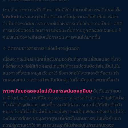
โดยส่วนมากการพนันที่เหมาะกับมือใหม่หมายถึงการพนันบอลเต็ง
ีufabet
เพราะเหตุว่าเป็นต้นแบบที่ไม่ยุ่งยากสลับซับซ้อน เพียง
จำเป็นต้องอาศัยการวิเคราะห์เนื้อหาสาระเกี่ยวกับความเป็นมา สถิติ
การแข่งขันชิงชัย อัตราการแพ้ชนะ ที่มีความถูกต้องชัดเจนแม่น ก็
จะยิ่งเพิ่มจังหวะสำหรับเพื่อการชนะการพนันได้มากขึ้น
4. ติดตามข่าวสารการเคลื่อนไหวอยู่ตลอด
เนื่องจากจะมีผลให้นักเสี่ยงโชคมองเห็นถึงการเปลี่ยนแปลง ที่บาง
ครั้งก็อาจจะก่อให้เกิดผลกระทบทำให้การแข่งขันชิงชัยไม่เป็นไปใน
แนวทางที่พวกเรามุ่งหวังเอาไว้ ซึ่งอาจก่อให้พวกเราจำต้องกระทำ
ตกลงใจใหม่ ว่าจะกระทำพนันกับกลุ่มใดที่จะมีคุณภาพมากยิ่งกว่า
การพนันบอลออนไลน์เป็นการพนันยอดนิยม
อันดับแรกๆบน
คาสิโนด้วยต้นแบบที่มีความธรรมดา สามารถทำความเข้าใจได้อย่าง
เร็ว ที่สำคัญมีแนวทางและก็กรรมวิธีให้สามารถเอาไปใช้ให้ไปถึงเป้า
หมาย โดยไม่จำเป็นจำเป็นต้องพึ่งพาดวงเป็นเพียงแค่สิ่งเดียว ไม่ว่า
จะเป็นการศึกษา ข้อมูลรากฐาน ที่เกี่ยวโยงกับการพนันเพื่อกำเนิด
ความรู้ความเข้าใจ สามารถประยุกต์ใช้สำหรับในการปกป้องจุด