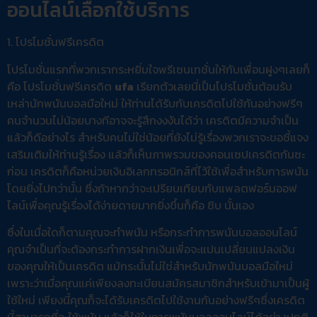
ออนไลน์เลือกใช้บริการ
1. โปรโมชั่นฟรีเครดิต
โปรโมชั่นแรกที่พวกเรากระหยิ่มใจพรีเซนเทชั่นให้กับเพื่อนฝูงๆเลยก็
คือ โปรโมชั่นฟรีเครดิต
ufa
เรียกตัวเลยนี่เป็นโปรโมชั่นต้อนรับ
เหล่านักพนันบอลมือใหม่ ให้ท่านได้รับกับเครดิตไปใช้กันอย่างฟรีๆ
คนจำนวนไม่น้อยบางทีอาจจะรู้สึกงงงันได้ว่า เครดิตมีความจำเป็น
แล้วก็ดีอย่างไร สำหรับคนไม่ใช่น้อยที่ยังไม่รู้เรื่องพวกเราจะขอชี้แจง
เสริมเติมให้ท่านรู้เรื่อง แล้วก็เห็นภาพรวมของคอนเซปเครดิตกันซะ
ก่อน เครดิตก็คือหน่วยเงินอิเลกทรอนิกส์ที่ไว้ใช้เพื่อสำหรับการพนัน
โดยยิ่งไปกว่านั้น ซึ่งถ้าหากว่าจะเปรียบเทียบกับแพลตฟอร์มออฟ
ไลน์เพื่อคุณรู้เรื่องได้ง่ายดายมากยิ่งขึ้นก็คือ ชิบ นั้นเอง
ซึ่งในเมื่อใดก็ตามคุณจะทำพนัน หรือกระทำการพนันบอลออนไลน์
คุณจำเป็นที่จะต้องกระทำการฝากเงินเพื่อจะแปนเปลี่ยนแปลงเงิน
ของคุณให้เป็นเครดิต แม้กระนั้นไม่ใช่สำหรับนักพนันบอลมือใหม่
เพราะว่าเมื่อคุณแค่เพียงลงทะเบียนสมัครสมาชิกสำหรับเข้ามาเป็นผู้
ใช้ใหม่ เพียงนี้คุณก็จะได้รับเครดิตไปใช้งานกันอย่างฟรีๆซึ่งเครดิต