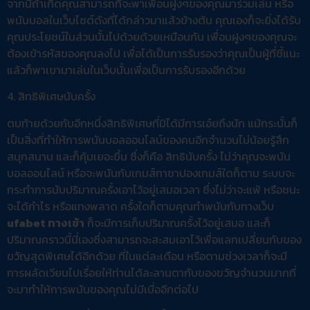
จากนี้ถ้าเกิดคุณสามารถที่จะพาเพื่อนฝูงๆของคุณมาร่วมเล่น หรือ
พนันบอลในเว็บไซต์ดังที่ได้กล่าวมาแล้วข้างต้น คุณเองก็จะยิ่งได้รับ
คุณประโยชน์ในส่วนนั้นไปด้วยด้วยเหมือนกัน เพื่อนฝูงๆของคุณจะ
ต้องเข้ารหัสของคุณลงไป เพื่อได้เป็นการรับรองว่าคุณเป็นผู้ที่ชี้แนะ
แล้วก็พาเขามาเล่นในเว็บนั้นเพื่อเป็นการรับรองอีกด้วย
4. สิทธิพิเศษนับครั้ง
ตบท้ายด้วยกับอีกหนึ่งสิทธิพิเศษที่มิได้มีการเอ๋ยถึงนัก แม้กระนั้นก็
เป็นสิ่งที่ทำให้การพนันบอลออนไลน์ของคนอีกจำนวนไม่น้อยรู้สึก
สนุกสนาน และก็คุ้มเยอะขึ้น ซึ่งก็คือ สิทธินับครั้ง ไม่ว่าคุณจะพนัน
บอลออนไลน์ หรือจะพนันกับเกมส์กาชาปองเกมส์ใดก็ตาม ระบบจะ
กระทำการนับปริมาณครั้งเอาไว้อยู่เสมอเวลา ซึ่งไม่ว่าจะแพ้ หรือชนะ
จะได้กำไร หรือแทงพลาด ครั้งใดก็ตามคุณทำพนันกับทางเว็บ
ufabet ทางเข้า
ก็จะมีการเก็บปริมาณครั้งไว้อยู่เสมอ และก็
ปริมาณคราวนี้นี่เองซึ่งสามารถจะสะสมเอาไว้เพื่อแลกเปลี่ยนกับของ
ขวัญสุดพิเศษได้อีกด้วย ที่ในแต่ละเดือน หรือตามช่วงเวลาก็จะมี
การผลัดเวียนไปเรื่อยให้ท่านได้ละลานตากับของขวัญจำนวนมากที่
จะมาทำให้การพนันของคุณไม่มีเบื่ออีกต่อไป