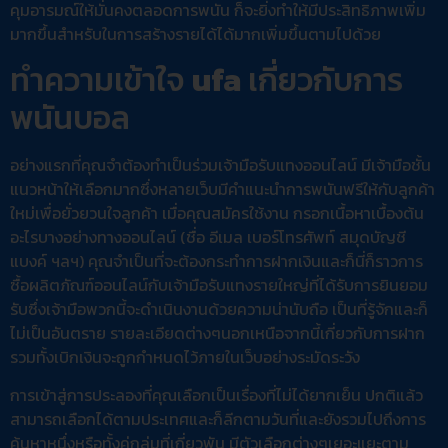
คุมอารมณ์ให้มั่นคงตลอดการพนัน ก็จะยิ่งทำให้มีประสิทธิภาพเพิ่ม
มากขึ้นสำหรับในการสร้างรายได้ได้มากเพิ่มขึ้นตามไปด้วย
ทำความเข้าใจ
ufa
เกี่ยวกับการ
พนันบอล
อย่างแรกที่คุณจำต้องทำเป็นร่วมเจ้ามือรับแทงออนไลน์ มีเจ้ามือชั้น
แนวหน้าให้เลือกมากซึ่งหลายเว็บมีคำแนะนำการพนันฟรีให้กับลูกค้า
ใหม่เพื่อยั่วยวนใจลูกค้า เมื่อคุณสมัครใช้งาน กรอกเนื้อหาเบื้องต้น
อะไรบางอย่างทางออนไลน์ (ชื่อ อีเมล เบอร์โทรศัพท์ สมุดบัญชี
แบงค์ ฯลฯ) คุณจำเป็นที่จะต้องกระทำการฝากเงินและก็นี่ก็ราวการ
ซื้อผลิตภัณฑ์ออนไลน์กับเจ้ามือรับแทงรายใหญ่ที่ได้รับการยินยอม
รับซึ่งเจ้ามือพวกนี้จะดำเนินงานด้วยความน่านับถือ เป็นที่รู้จักและก็
ไม่เป็นอันตราย รายละเอียดต่างๆนอกเหนือจากนี้เกี่ยวกับการฝาก
รวมทั้งเบิกเงินจะถูกกำหนดไว้ภายในเว็บอย่างระมัดระวัง
การเข้าสู่การประลองที่คุณเลือกเป็นเรื่องที่ไม่ได้ยากเย็น ปกติแล้ว
สามารถเลือกได้ตามประเทศและก็ลีกตามวันที่และยังรวมไปถึงการ
ค้นหาหนึ่งหรือทั้งคู่กลุ่มที่เกี่ยวพัน มีตัวเลือกต่างๆเยอะแยะตาม