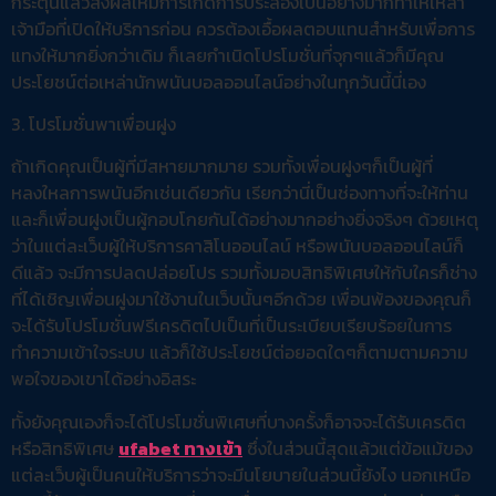
กระตุ้นแล้วส่งผลให้มีการเกิดการประลองเป็นอย่างมากทำให้เหล่า
เจ้ามือที่เปิดให้บริการก่อน ควรต้องเอื้อผลตอบแทนสำหรับเพื่อการ
แทงให้มากยิ่งกว่าเดิม ก็เลยกำเนิดโปรโมชั่นที่จุกๆแล้วก็มีคุณ
ประโยชน์ต่อเหล่านักพนันบอลออนไลน์อย่างในทุกวันนี้นี่เอง
3. โปรโมชั่นพาเพื่อนฝูง
ถ้าเกิดคุณเป็นผู้ที่มีสหายมากมาย รวมทั้งเพื่อนฝูงๆก็เป็นผู้ที่
หลงใหลการพนันอีกเช่นเดียวกัน เรียกว่านี่เป็นช่องทางที่จะให้ท่าน
และก็เพื่อนฝูงเป็นผู้กอบโกยกันได้อย่างมากอย่างยิ่งจริงๆ ด้วยเหตุ
ว่าในแต่ละเว็บผู้ให้บริการคาสิโนออนไลน์ หรือพนันบอลออนไลน์ก็
ดีแล้ว จะมีการปลดปล่อยโปร รวมทั้งมอบสิทธิพิเศษให้กับใครก็ช่าง
ที่ได้เชิญเพื่อนฝูงมาใช้งานในเว็บนั้นๆอีกด้วย เพื่อนพ้องของคุณก็
จะได้รับโปรโมชั่นฟรีเครดิตไปเป็นที่เป็นระเบียบเรียบร้อยในการ
ทำความเข้าใจระบบ แล้วก็ใช้ประโยชน์ต่อยอดใดๆก็ตามตามความ
พอใจของเขาได้อย่างอิสระ
ทั้งยังคุณเองก็จะได้โปรโมชั่นพิเศษที่บางครั้งก็อาจจะได้รับเครดิต
หรือสิทธิพิเศษ
ufabet ทางเข้า
ซึ่งในส่วนนี้สุดแล้วแต่ข้อแม้ของ
แต่ละเว็บผู้เป็นคนให้บริการว่าจะมีนโยบายในส่วนนี้ยังไง นอกเหนือ