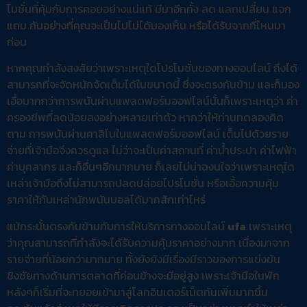
โมชั่นที่คุ้มกับการคอยอย่างแน่แท้ มีมาอีกทั้ง ลด แลกเปลี่ยน แจก
แถม กันอย่างที่คุณจะเป็นไปไม่ได้มองเห็น หรือได้รับจากที่ไหนมา
ก่อน
หากคุณกำลังสงสัยว่าเพราะเหตุใดโปรโมชั่นของทางออนไลน์ ถึงได้
สามารถที่จะจัดหนักจัดเต็มได้ในขนาดนี้ ซึ่งจะตรงกันข้าม และก็มอง
เอื้อมากกว่าการพนันผ่านแพลตฟอร์มออฟไลน์นั้นก็เพราะเหตุว่า ค่า
ครองชีพที่ลดน้อยลงอย่างหลายเท่าตัว หากว่าให้ท่านทดลองคิด
ตาม การพนันผ่านคาสิโนในแพลตฟอร์มออฟไลน์ เต็มไปด้วยราย
จ่ายที่เจ้ามือจึงควรดูแล ไม่ว่าจะเป็นค่าสถานที่ ค่าน้ำประปา ค่าไฟฟ้า
ค่าบุคลากร และก็อื่นๆอีกมากมาย ก็เลยไม่น่าฉงนใจว่าเพราะเหตุใด
เหล่าเจ้ามือถึงไม่สามารถปลดปล่อยโปรโมชั่น หรือเอื้อความคุ้ม
ราคาให้กับเหล่านักพนันบอลได้มากสักเท่าไหร่
แม้กระนั้นตรงกันข้ามกับการให้บริการทางออนไลน์
ufa
เพราะเหตุ
ว่าคุณสามารถที่กำลังจะได้รับความคุ้มราคาอย่างมาก เนื่องมาจาก
รายจ่ายที่น้อยกว่ามากมาย ทั้งยังยังมีเรื่องมีราวของการแข่งขัน
ชิงชัยทางด้านการตลาดที่ค่อนข้างจะมีอยู่สูง เพราะเจ้ามือในพัก
หลังๆก็เริ่มที่จะทยอยเข้ามาสู่โลกอินเตอร์เน็ตกันเพิ่มมากขึ้น