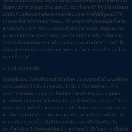
นี้สามารถที่จะใช้พนัน แล้วก็ใช้ในการพนันบอลออนไลน์ได้อย่างปกติ
นั้นแสดงว่าถ้าเกิดคุณชำระเงินพนัน รวมทั้งแทงได้ ก็จะได้เครดิตมา
เพิ่มไปกันอย่างฟรีๆอย่างยิ่งจริงๆ นี่เป็นช่องทางที่ดีที่คุณจะได้ใช้
เครดิตเพื่อได้ทำความเข้าใจระบบ ลักษณะการทำงานของอีกทั้งเว็บ
และก็การรันของการพนันบอลออนไลนื เนื่องจากถึงแม้คุณจะบอก
แนวความคิดของคุณมีความรู้และความเข้าใจมาอย่างดีเยี่ยม แต่
ว่าการเล่าเรียนผ่านการกระทำ และก็ลงมือกระทำต่างหากที่จะทำให้
ท่านสามารถที่จะรู้เรื่องเกี่ยวกับระบบ รวมทั้งการทำงานได้ยอ่างโดย
ความเป็นจริง
2. โปรโมชั่นทุกเดือน
ถัดมาที่แต่ละเว็บคาสิโนออนไลน์ หรือพนันบอลออนไลน์
ufa
ที่น่าจะ
ควรมีเลยก็คือ โปรโมชั่นทุกเดือน โปรโมชั่นในส่วนนี้จะเป็นการ
กระจัดกระจายความคุ้มราคาให้กับอีกทั้งเหล่านักพนันบอลคนใหม่
และก็นักพนันบอลหน้าเก่าอย่างคุ้ม แล้วก็เต็มกำลัง เนื่องจากโปรโม
ชั่นที่จะมีการจัดโปรไว้จะมีการเวียนแปรไปเพื่อจะมอบความมากมาย
และก็ความท้าสำหรับการแทงของคุณให้สูงมากขึ้นเรื่อยๆไปอีก ใน
แต่ละเดือนคุณจะเป็นไปไม่ได้ทราบได้เลยว่าจะมีโปรโมชั่นอะไร
กระทั่งกำลังจะถึงวันปลดปล่อยโปร แต่ว่าการันตีได้เลยว่าจะเป็นโปร