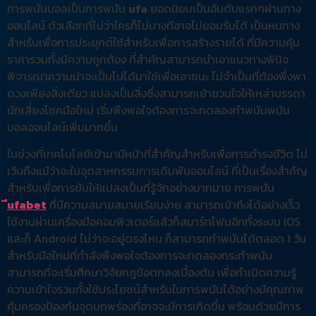
การพนันบอลเป็นการพนัน
ufa
ยอดนิยมเป็นอันดับแรกๆผ่านทาง
ออนไลน์ ตัวเลือกที่ไม่ว่าใครก็ไม่บางทีอาจไม่ยอมรับได้ เป็นหนทาง
สำหรับเพื่อการประยุกต์ใช้สำหรับเพื่อการสร้างรายได้ ที่มีความคุ้ม
ราคารวมทั้งมีความถูกต้อง ที่สำคัญสามารถนำเอาแนวทางพินิจ
พิจารณาความน่าจะเป็นไปได้มาใช้เพื่อเอาชนะ ไม่จำเป็นที่ต้องพึ่งพา
ดวงเพียงสิ่งเดียว แปลงเป็นสิ่งซึ่งสามารถเย้ายวนใจให้เหล่าบรรดา
นักเสี่ยงโชคมือใหม่ เริ่มพึงพอใจต้องการจะทดลองทำพนันพนัน
บอลออนไลน์เพิ่มมากขึ้น
ในช่วงที่เทคโนโลยีเข้ามามีหน้าที่สำคัญสำหรับเพื่อการดำรงชีวิต ไม่
เว้นถึงแม้ว่าจะในอุตสาหกรรมการเดิมพันออนไลน์ ที่เป็นเรื่องสำคัญ
สำหรับเพื่อการขับให้แปลงเป็นที่รู้จักอย่างมากมาย การพนัน
ีufabet
ที่มีความสบายสบายเรียบง่าย สามารถเข้าถึงได้อย่างเร็ว
ใช้งานผ่านเครื่องมือคอมพิวเตอร์แล้วก็สมาร์ทโฟนอีกทั้งระบบ IOS
และก็ Android ไม่ว่าจะอยู่ตรงไหน ก็สามารถทำพนันได้ตลอด 1 วัน
สำหรับมือใหม่ที่กำลังพึงพอใจต้องการจะทดลองกระทำพนัน
สามารถที่จะเริ่มศึกษาวิจัยกฎข้อตกลงเบื้องต้น เพื่อกำเนิดความรู้
ความเข้าใจรวมทั้งใช้ประโยชน์สำหรับในการพนันได้อย่างมีคุณภาพ
คุ้มครองป้องกันจุดบกพร่องที่อาจจะมีการเกิดขึ้น พร้อมด้วยมีการ