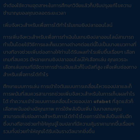
จำต้องใช้ความอุตสาหะในการศึกษาวิจัยแล้วก็ปรับปรุงแก้ไขความ
ชำนาญของคุณตลอดระยะเวลา
เพิ่มจังหวะสำหรับเพื่อการได้กำไรในเกมยิงปลาออนไลน์
การเพิ่มจังหวะสำหรับเพื่อการทำเงินในเกมยิงปลาออนไลน์สามารถ
ทำเป็นโดยใช้วิธีการและก็แนวทางต่างๆต่อแต่นี้ไปเป็นบางแนวทางที่
บางทีอาจช่วยเพิ่มช่องทางให้ท่านได้รับผลกำไรเพิ่มขึ้นเรื่อยๆ เลือก
เกมที่สมควร มีหลายเกมยิงปลาออนไลน์ให้เลือกเล่น คุณควรจะ
เลือกเล่นเกมที่มีอัตราการชำระเงินแล้วก็โบนัสที่สูง เพื่อเพิ่มช่องทาง
สำหรับเพื่อการได้กำไร
ศึกษาแบบการเล่น การเข้าใจต้นแบบการเคลื่อนไหวของปลาและก็
การพนันที่สมควรสามารถช่วยเพิ่มจังหวะสำหรับในการเก็บผลกำไร
ได้ ทำความเข้าใจแบบการเคลื่อนไหวของปลา
ufabet
ที่สุดแล้วก็
เลือกพนันอย่างมีคุณภาพ การใช้พลังปืนเพิ่ม ในบางเกมคุณ
สามารถเพิ่มช่องทางสำหรับการได้กำไรโดยการใช้พลังปืนเพิ่มอีก
ซึ่งบางทีอาจช่วยทำให้คุณจู่โจมปลาที่มีความคุ้มราคามากขึ้นเรื่อยๆ
รวมทั้งช่วยทำให้คุณได้รับเงินรางวัลมากยิ่งขึ้น