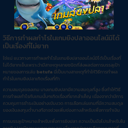
วิธีการทำผลกำไรในเกมยิงปลาออนไลน์มิได้
เป็นเรื่องที่ไม่ยาก
ใช่แน่ แนวทางการทำผลกำไรในเกมยิงปลาออนไลน์มิได้เป็นเรื่องที่
ไม่ได้ยากเย็นเพราะว่ามีสาเหตุหลายชนิดที่ส่งผลต่อการบรรลุเป้า
หมายของการเล่น
betufa
นี่เป็นบางสาเหตุที่ทำให้วิธีการทำผล
กำไรในเกมยิงปลาเกิดเรื่องที่ท้า
ความสมดุลของเกม บางเกมยิงปลามีความสมดุลที่สูง ซึ่งทำให้วิธี
การทำผลกำไรกับเกมนั้นๆเกิดเรื่องที่ยากลำเค็ญ เนื่องจากว่ามีการ
ควบคุมการชำระเงินอย่างเข้มงวด การเลือกเล่นเกมที่มีความสมดุล
ของเงินลงทุนต่ำบางทีอาจช่วยเพิ่มช่องทางสำหรับเพื่อการทำเงิน
การบรรลุเป้าหมายสำหรับเพื่อการยิงปลา ความเป็นมือโปรสำหรับใน
การยิงปลามีความหมายมากมาย เนื่องจากว่าการเลือกแผนการที่