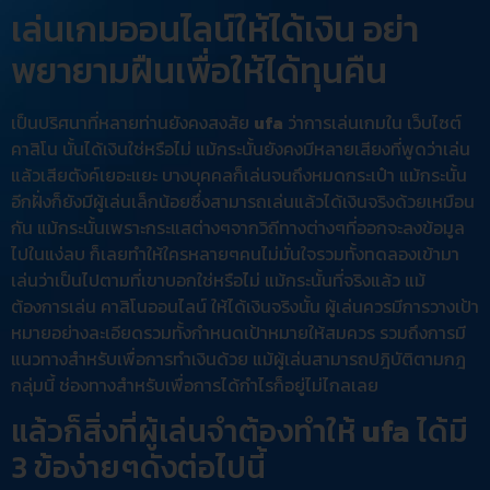
เล่นเกมออนไลน์ให้ได้เงิน อย่า
พยายามฝืนเพื่อให้ได้ทุนคืน
เป็นปริศนาที่หลายท่านยังคงสงสัย
ufa
ว่าการเล่นเกมใน เว็บไซต์
คาสิโน นั้นได้เงินใช่หรือไม่ แม้กระนั้นยังคงมีหลายเสียงที่พูดว่าเล่น
แล้วเสียตังค์เยอะแยะ บางบุคคลก็เล่นจนถึงหมดกระเป๋า แม้กระนั้น
อีกฝั่งก็ยังมีผู้เล่นเล็กน้อยซึ่งสามารถเล่นแล้วได้เงินจริงด้วยเหมือน
กัน แม้กระนั้นเพราะกระแสต่างๆจากวิถีทางต่างๆที่ออกจะลงข้อมูล
ไปในแง่ลบ ก็เลยทำให้ใครหลายๆคนไม่มั่นใจรวมทั้งทดลองเข้ามา
เล่นว่าเป็นไปตามที่เขาบอกใช่หรือไม่ แม้กระนั้นที่จริงแล้ว แม้
ต้องการเล่น คาสิโนออนไลน์ ให้ได้เงินจริงนั้น ผู้เล่นควรมีการวางเป้า
หมายอย่างละเอียดรวมทั้งกำหนดเป้าหมายให้สมควร รวมถึงการมี
แนวทางสำหรับเพื่อการทำเงินด้วย แม้ผู้เล่นสามารถปฎิบัติตามกฎ
กลุ่มนี้ ช่องทางสำหรับเพื่อการได้กำไรก็อยู่ไม่ไกลเลย
แล้วก็สิ่งที่ผู้เล่นจำต้องทำให้
ufa
ได้มี
3 ข้อง่ายๆดังต่อไปนี้