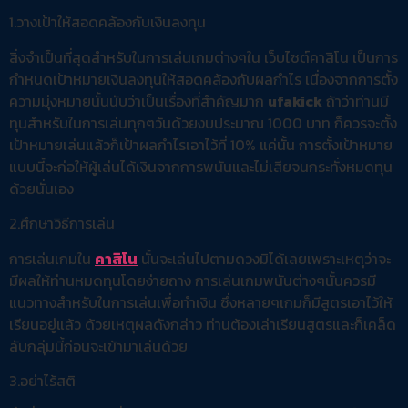
1.วางเป้าให้สอดคล้องกับเงินลงทุน
สิ่งจำเป็นที่สุดสำหรับในการเล่นเกมต่างๆใน เว็บไซต์คาสิโน เป็นการ
กำหนดเป้าหมายเงินลงทุนให้สอดคล้องกับผลกำไร เนื่องจากการตั้ง
ความมุ่งหมายนั้นนับว่าเป็นเรื่องที่สำคัญมาก
ufakick
ถ้าว่าท่านมี
ทุนสำหรับในการเล่นทุกๆวันด้วยงบประมาณ 1000 บาท ก็ควรจะตั้ง
เป้าหมายเล่นแล้วก็เป้าผลกำไรเอาไว้ที่ 10% แค่นั้น การตั้งเป้าหมาย
แบบนี้จะก่อให้ผู้เล่นได้เงินจากการพนันและไม่เสียจนกระทั่งหมดทุน
ด้วยนั่นเอง
2.ศึกษาวิธีการเล่น
การเล่นเกมใน
คาสิโน
นั้นจะเล่นไปตามดวงมิได้เลยเพราะเหตุว่าจะ
มีผลให้ท่านหมดทุนโดยง่ายถาง การเล่นเกมพนันต่างๆนั้นควรมี
แนวทางสำหรับในการเล่นเพื่อทำเงิน ซึ่งหลายๆเกมก็มีสูตรเอาไว้ให้
เรียนอยู่แล้ว ด้วยเหตุผลดังกล่าว ท่านต้องเล่าเรียนสูตรและก็เคล็ด
ลับกลุ่มนี้ก่อนจะเข้ามาเล่นด้วย
3.อย่าไร้สติ