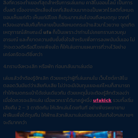
สิ่งที่ควรจะทำเยอะที่สุดสำหรับการเล่นเกม คาสิโนออนไลน์ เป็นการ
ตั้งสติ เนื่องจากนักเสี่ยงโชคที่เสียส่วนมากจะเป็นพวกไร้สติทั้งหมด
ชอบเห็นแก่ตัว เห็นแก่มีโชค ก็ประมาทเล่นไปจนถึงหมดทุน จากที่
หวังจะเอากลับคืนก็กลายเป็นเสียหมดกระเป๋าแล้วมาโวยวาย จุดเกิด
เหตุการณ์ลักษณะนี้
ufa
ก็เป็นเพราะว่าท่านไม่เคยทราบควบคุม
อารมณ์ และก็ขาดความยับยั้งชั่งใจสำหรับเพื่อการลงพนันนั่นเอง ไม่
ว่าจะดวงดีหรือมีโชคเพียงใด ก็ให้เล่นตามแผนการที่วางไว้อย่าง
เคร่งครัดจะดียิ่งกว่า
4.ทราบจังหวะเลิก หรือพัก ก่อนกลับมาเล่นต่อ
เล่นแล้วจำต้องรู้จักเลิก ด้วยเหตุว่าผู้ที่เล่นเกมใน เว็บไซต์คาสิโน
ตลอดวันมีแต่ว่าเสียกับเสีย ไม่ว่าจะมีเงินทุนเยอะแค่ไหนก็สามารถ
ทำให้หมดกระเป๋าได้เช่นเดียวกัน ด้วยเหตุนั้นจะต้องรู้สึกตัวเองว่า
เมื่อใดควรจะเลิกเล่น เมื่อพวกเราได้มาครู่หนึ่ง
ufakick
รวมทั้งเริ่ม
เสียคืน 2 – 3 ตาชิดกัน ให้เลิกเล่นโดยทันที อย่าเพียรพยายาม
ฝ่าฝืนเพื่อได้ทุนคืน ให้พักแล้วกลับมาเล่นต่อแบบบันเทิงใจๆสบายๆ
จะดีมากกว่า