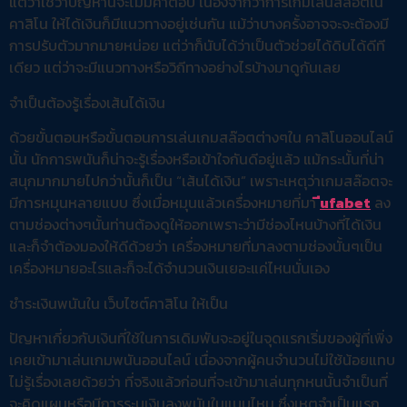
แต่ว่าใช่ว่าปัญหานี้จะไม่มีคำตอบ เนื่องจากว่าการเกมเล่นสล็อตใน
คาสิโน ให้ได้เงินก็มีแนวทางอยู่เช่นกัน แม้ว่าบางครั้งอาจจะจะต้องมี
การปรับตัวมากมายหน่อย แต่ว่าก็นับได้ว่าเป็นตัวช่วยได้ดิบได้ดีที
เดียว แต่ว่าจะมีแนวทางหรือวิถีทางอย่างไรบ้างมาดูกันเลย
จำเป็นต้องรู้เรื่องเส้นได้เงิน
ด้วยขั้นตอนหรือขั้นตอนการเล่นเกมสล๊อตต่างๆใน คาสิโนออนไลน์
นั้น นักการพนันก็น่าจะรู้เรื่องหรือเข้าใจกันดีอยู่แล้ว แม้กระนั้นที่น่า
สนุกมากมายไปกว่านั้นก็เป็น “เส้นได้เงิน” เพราะเหตุว่าเกมสล๊อตจะ
มีการหมุนหลายแบบ ซึ่งเมื่อหมุนแล้วเครื่องหมายที่มา
ีufabet
ลง
ตามช่องต่างๆนั้นท่านต้องดูให้ออกเพราะว่ามีช่องไหนบ้างที่ได้เงิน
และก็จำต้องมองให้ดีด้วยว่า เครื่องหมายที่มาลงตามช่องนั้นๆเป็น
เครื่องหมายอะไรและก็จะได้จำนวนเงินเยอะแค่ไหนนั่นเอง
ชำระเงินพนันใน เว็บไซต์คาสิโน ให้เป็น
ปัญหาเกี่ยวกับเงินที่ใช้ในการเดิมพันจะอยู่ในจุดแรกเริ่มของผู้ที่เพิ่ง
เคยเข้ามาเล่นเกมพนันออนไลน์ เนื่องจากผู้คนจำนวนไม่ใช้น้อยแทบ
ไม่รู้เรื่องเลยด้วยว่า ที่จริงแล้วก่อนที่จะเข้ามาเล่นทุกหนนั้นจำเป็นที่
จะคิดแผนหรือมีการระบุเงินลงพนันในแบบไหน ซึ่งเหตุจำเป็นแรก