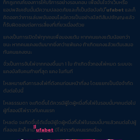
ก็กฎเกณฑ์ของการให้บริการอย่างรอบคอบ เพื่อมั่นใจว่าเว็บหรือ
แอปพลิเคชันนั้นมีความปลอดภัยและก็เป็นข้อบังคับ
ีufabet
และก็
คิดออกว่าการเล่นพนันออนไลน์ควรเป็นอย่างมีสติสัมปชัญญะแล้ว
ก็รับผิดชอบต่อการเสี่ยงที่เกี่ยวเนื่องด้วย
แคงเป็นการเปิดไพ่ทุกคนเพื่อมองแต้ม หากคนแคงแต้มน้อยกว่า
ชนะ หากคนแคงแต้มมากยิ่งกว่าแพ้แคง ถ้าเกิดแคงแล้วแต้มเสมอ
กันคนแคงชนะ
จั่วเป็นการจับไพ่จากกองขึ้นมา 1 ใบ ถ้าเกิดจั่วกองไพ่หมด ระบบจะ
แคงบังคับคนท้ายที่สุด แคง ในทันที
ไหลหมายถึงการลงไพ่ที่ดังคนก่อนหน้าที่ลง โดยแยกเป็นข้อจำกัด
ดังต่อไปนี้
ไหลธรรมดา จะเกิดขึ้นได้ควรมีผู้ใดผู้หนึ่งทิ้งไพ่ในรอบนั้นๆคนต่อไป
ผู้ที่สองมีไพ่ราวกับคนแรก
ไหลต่อ จะเกิดขึ้นได้เมื่อมีผู้ใดผู้หนึ่งทิ้งไพ่ในรอบนั้นๆแล้วคนต่อไปผู้
ที่สองแล้วก็สาม
ีีีufabet
มีไพ่ราวกับคนแรกเนื่อง