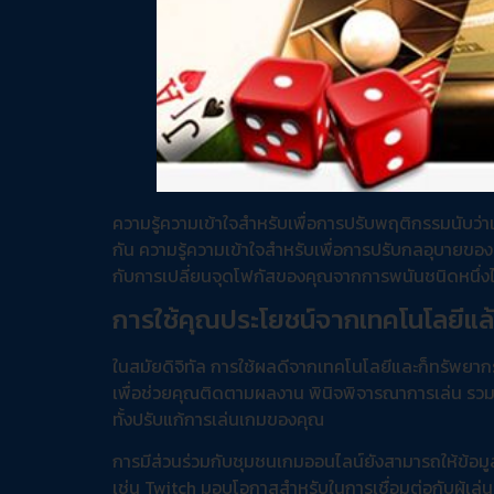
ความรู้ความเข้าใจสำหรับเพื่อการปรับพฤติกรรมนับว่า
กัน ความรู้ความเข้าใจสำหรับเพื่อการปรับกลอุบายของ
กับการเปลี่ยนจุดโฟกัสของคุณจากการพนันชนิดหนึ่งไ
การใช้คุณประโยชน์จากเทคโนโลยีแล
ในสมัยดิจิทัล การใช้ผลดีจากเทคโนโลยีและก็ทรัพยาก
เพื่อช่วยคุณติดตามผลงาน พินิจพิจารณาการเล่น รวมทั้
ทั้งปรับแก้การเล่นเกมของคุณ
การมีส่วนร่วมกับชุมชนเกมออนไลน์ยังสามารถให้ข้อมูล
เช่น Twitch มอบโอกาสสำหรับในการเชื่อมต่อกับผู้เล