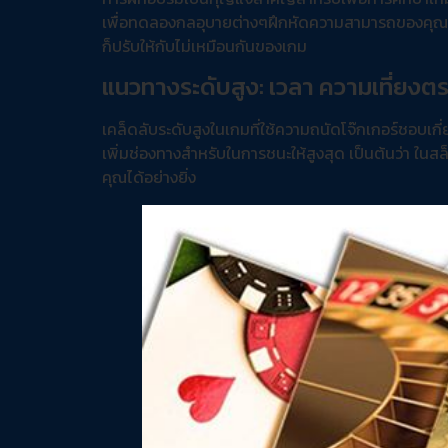
เพื่อทดลองกลอุบายต่างๆฝึกหัดความสามารถของคุณ แล
ก็ปรับให้กับไม่เหมือนกันของเกม
แนวทางระดับสูง: เวลา ความเที่ยงตรง
เคล็ดลับระดับสูงในเกมที่ใช้ความถนัดโจ๊กเกอร์ชอบเกี
เพิ่มช่องทางสำหรับในการชนะให้สูงสุด เป็นต้นว่า 
คุณได้อย่างยิ่ง