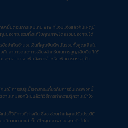
รักษาขั้นตอนการเล่นเกม
ufa
ที่แจ่มแจ้งแล้วก็มีเหตุมี
ินลงทุนของคุณรวมทั้งแก้ไขคุณภาพโดยรวมของคุณได้
หนดข้อจำกัดจำนวนเงินที่คุณยินดีพนันรวมทั้งสูญเสียใน
่างกันสามารถลดการเสี่ยงสำหรับในการสูญเสียเงินที่ใช้
 คุณสามารถเพิ่มจังหวะสำหรับเพื่อการบรรลุเป้า
ณ์ การรับรู้เนื้อหาสาระเกี่ยวกับการอัปเดตพวกนี้
ดตามเกมออกใหม่แล้วก็วิธีการทำความรู้ความเข้าใจ
วิถีทางที่ต่างกัน ซึ่งจะช่วยทำให้คุณปรับปรุงวิธี
รณ์เกมที่มากมายแล้วก็แก้ไขคุณภาพของคุณถัดไปใน