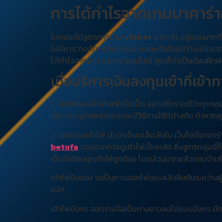
การได้กำไรจากเกมบาคาร่า
ในตอนนี้มีสูตรการเล่น
ufabet
บาคาร่า อยู่เยอะมากที่
ไม่มีการวางเป้าหมายการเล่นเลยหรือถึงแม้ว่าจะมีแนวทาง
ได้กำไรจากเกม บาคาร่าออนไลน์ คุณก็จำเป็นต้องฝึกฝน
เมื่อบริหารเงินลงทุนเข้าที่เข
1. เล่าเรียนเคล็ดลับเพิ่มในเน็ต อย่างที่ทราบดีว่าทุก
เนื่องจากสูตรแต่ละแบบจะมีวิธีการใช้ที่ต่างกัน ถ้าหาก
2. แทงตามเค้าไพ่ นับว่าเป็นเคล็ดลับใน เว็บไซต์บาคาร่า 
betufa
ดายจากการดูเค้าไพ่เป็นหลัก ซึ่งสูตรกลุ่มนี
เป็นจำต้องคุณจำให้ถูกต้อง โดยส่วนมากแล้วชอบจำเค้
เค้าไพ่ปิงปอง จะเป็นการออกไพ่ชนะสลับฝั่งกันระหว่างผู
แน่ๆ
เค้าไพ่มังกร ออกรางวัลเป็นหางยาวลงไปแบบมังกร มีการ