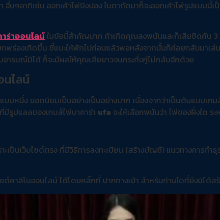
 อื่นๆอาทิเช่น ออกเค้าไพ่ปิงปอง ในตาถัดมาก็จะออกเค้าไพ่รูปแบบนี้เป็
าร่าออนไลน์
ในข้อนี้สำคัญมาก ถ้าเกิดคุณลงพนันและก็เสียชิดกัน 3 ครั
พร่องเกิดขึ้น ชี้แนะให้พักไปก่อนแล้วพอหลังจากนั้นก็ค่อยกลับมาเล่นว
อารมณ์มิได้ ก็จะมีผลให้คุณเสียยาวจนกระทั่งกู่ไม่กลับอีกด้วย
อนไลน์
่แบบหนึ่ง ยอดนิยมเป็นอย่างเป็นอย่างมาก เนื่องจากว่าเป็นต้นแบบเกมส์
ที่มีรูปแลลของเกมส์ไพ่บาคาร่า
ufa
จะให้เลือกพนันว่า ไพ่ของฝั่งใด ระหว่
พราะเป็นเว็บไซต์ตรง ที่มีวิธีการลงทะเบียน (สร้างบัญชี) แนวทางการทำธ
ไซต์คาสิโนออนไลน์ ได้โดยคลิ๊กที่ ปากทางเข้า สำหรับท่านใดที่ยังมิได้