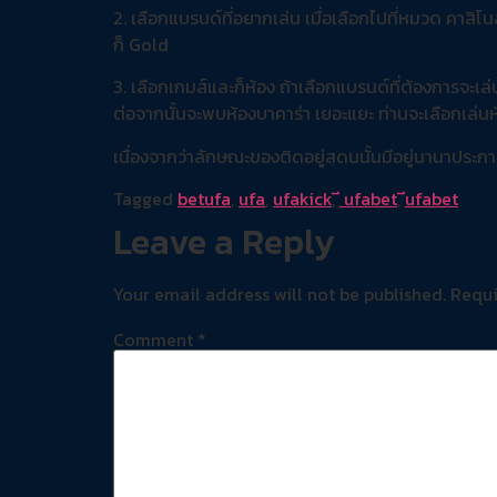
2. เลือกแบรนด์ที่อยากเล่น เมื่อเลือกไปที่หมวด คาสิโ
ก็ Gold
3. เลือกเกมส์และก็ห้อง ถ้าเลือกแบรนด์ที่ต้องการจะเล
ต่อจากนั้นจะพบห้องบาคาร่า เยอะแยะ ท่านจะเลือกเล่นห
เนื่องจากว่าลักษณะของติดอยู่สฺดนนั้นมีอยู่นานาประ
Tagged
betufa
,
ufa
,
ufakick
,
ี ufabet
,
ีufabet
Leave a Reply
Your email address will not be published.
Requi
Comment
*