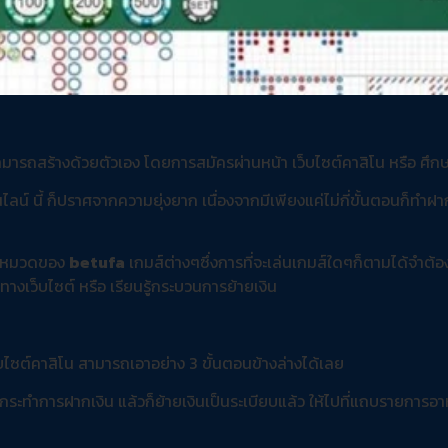
มารถสร้างด้วยตัวเอง โดยการสมัครผ่านหน้า เว็บไซต์คาสิโน หรือ ศึกษา
น์ นี้ ก็ปราศจากความยุ่งยาก เนื่องจากมีเพียงแค่ไม่กี่ขั้นตอนก็ทำ
ตามหมวดของ
betufa
เกมส์ต่างๆซึ่งการที่จะเล่นเกมส์ใดๆก็ตามได้จำต้อง
เว็บไซต์ หรือ เรียนรู้กระบวนการย้ายเงิน
บไซต์คาสิโน สามารถเอาอย่าง 3 ขั้นตอนข้างล่างได้เลย
บ กระทำการฝากเงิน แล้วก็ย้ายเงินเป็นระเบียบแล้ว ให้ไปที่แถบรายกา