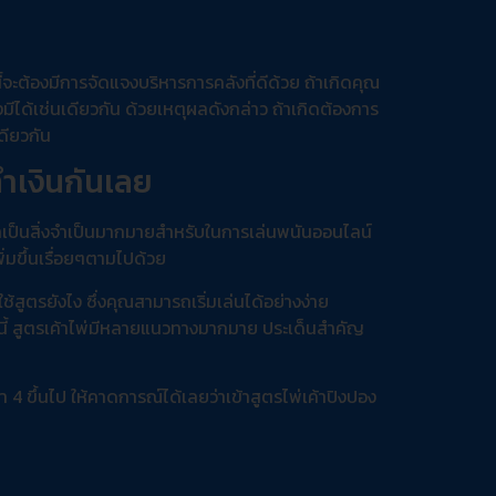
นนี้จะต้องมีการจัดแจงบริหารการคลังที่ดีด้วย ถ้าเกิดคุณ
งมีได้เช่นเดียวกัน ด้วยเหตุผลดังกล่าว ถ้าเกิดต้องการ
ดียวกัน
เงินกันเลย
ับว่าเป็นสิ่งจำเป็นมากมายสำหรับในการเล่นพนันออนไลน์
ิ่มขึ้นเรื่อยๆตามไปด้วย
ใช้สูตรยังไง ซึ่งคุณสามารถเริ่มเล่นได้อย่างง่าย
ดังนี้ สูตรเค้าไพ่มีหลายแนวทางมากมาย ประเด็นสำคัญ
า 4 ขึ้นไป ให้คาดการณ์ได้เลยว่าเข้าสูตรไพ่เค้าปิงปอง