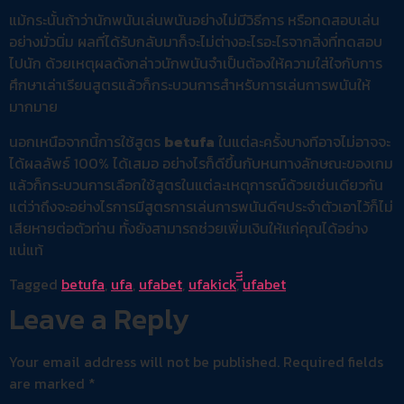
แม้กระนั้นถ้าว่านักพนันเล่นพนันอย่างไม่มีวิธีการ หรือทดสอบเล่น
อย่างมั่วนิ่ม ผล​ที่ได้รับกลับมาก็จะไม่ต่างอะไรอะไรจากสิ่งที่ทดสอบ
ไปนัก ด้วยเหตุผลดังกล่าวนักพนันจำเป็นต้องให้ความใส่ใจกับการ
ศึกษาเล่าเรียนสูตรแล้วก็กระบวนการสำหรับการเล่นการพนันให้
มากมาย
นอกเหนือจากนี้การใช้สูตร
betufa
ในแต่ละครั้งบางทีอาจไม่อาจจะ​
ได้ผลลัพธ์​ 100% ได้เสมอ อย่างไรก็ดีขึ้นกับหนทางลักษณะ​ของเกม
แล้วก็กระบวนการเลือกใช้สูตรในแต่ละเหตุการณ์​ด้วยเช่นเดียวกัน
แต่ว่าถึงจะอย่างไรการมีสูตรการเล่นการพนันดีๆประจำตัวเอาไว้ก็ไม่
เสียหายต่อตัวท่าน ทั้งยังสามารถ​ช่วยเพิ่มเงินให้แก่คุณได้อย่าง
แน่แท้
Tagged
betufa
,
ufa
,
ufabet
,
ufakick
,
ีีีufabet
Leave a Reply
Your email address will not be published.
Required fields
are marked
*