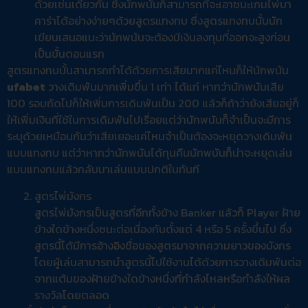
ด้วยเช่นเดียวกัน ซึ่งนักพนันก็สามารถ​ที่จะเอาชนะเกมไพ่บา
คาร่าได้อย่างง่ายๆด้วยสูตรแทงทบ ซึ่งสูตรแทงทบนั้นนัก
เขียนเสนอแนะว่านักพนันจะต้องมีเงินลงทุนที่ออกจะสูงก่อน
เป็นขั้นตอนแรก
สูตรแทงทบนั้นสามารถ​ทำได้ด้วยการเสียมากแค่ไหนก็ให้นักพนัน
ufabet
วางเดิมพันมากเพิ่มขึ้น 1 เท่า ได้แก่ หากว่านักพนันเสีย
100 รอบถัดไปก็ให้เพิ่มการเดิมพันเป็น 200 แล้วก็ถ้าว่ายังเสียอยู่ก็
ให้เพิ่มเงินที่ใช้ในการเดิมพันไปเรื่อยแต่ว่านักพนันก็จำเป็นจะมีการ
ระบุด้วยเหมือนกันว่าเสียเยอะแค่ไหนจำเป็นต้องจะหยุดวางเดิมพัน
แบบแทงทบ แต่ว่าหากว่านักพนันได้ทุนคืนนักพนันก็น่าจะหยุดเล่น
แบบแทงทบแล้วกลับมาเล่นแบบปกติ​ในทันที
สูตรไพ่มังกร
สูตรไพ่มังกรเป็นสูตรที่อีกทั้งข้าง Banker แล้วก็ Player ฝ้าย
ข้างใดข้างหนึ่งชนะต่อเนื่องกันตั้งแต่ 4 หรือ 5 ครั้งขึ้นไป ซึ่ง
สูตรนี้ได้มีการอ้างอิงชื่อของสูตรมาจากความยาวของมังกร
โดยผู้เล่นสามารถ​นำสูตรนี้ไปใช้งานได้ด้วยการวางเดิมพันต่อ
จากแต้มของฝ้ายข้างใดข้างหนึ่งที่กำลังไหลหรือกำลังให้ผล
รางวัลโดยตลอด