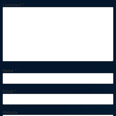
Comment
*
Name
*
Email
*
Website