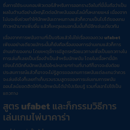
ซึ่งการใช้ระบบคอมพิวเตอร์​สำหรับการออกรางวัลในที่นี้นั้นถือว่าเป็น
ผลในด้านดีอย่างใหญ่โตต่อนักพนันออนไลน์​ทั้งหลายแหล่ เนื่องจาก
โน่นจะยิ่งช่วยทำให้นักพนันเดาหนทางแล้วก็ความเป็นไปได้ของเกม
ก้าวหน้ามากเพิ่มขึ้น แล้วก็เหตุผลนอกนั้นนั้นก็มีอีกเช่นเดียวกัน
เนื่องจากการพนันตามที่เป็นจริงแล้วไม่ใช่เรื่องของดวง
ufabet
เพียงอย่างเดียวแม้กระนั้นก็ยังคือเรื่องของการอ่านเกมแล้วก็การ
อ่านเค้าของเกม โดยเหตุนี้การมีสูตรหรือแนวทางเพื่อเป็นแถวทางใน
การเล่นก็เลยเป็นเรื่องจำเป็นสำหรับนักพนัน โดยในเนื้อหานี้นัก
เขียนได้นึกถึงนักพนันมือใหม่หลายๆท่านที่บางทีก็อาจจะยังด้อย
ประสบการณ์​แล้วก็อาจจะไม่รู้สูตรของเกมการพนันแต่ละเกมว่าควร
จะเล่นยังไงก็เลยทำเก็บรวบรวมสูตรของการเล่นเกมการพนัน
ออนไลน์​ยอดฮิต​ให้กับนักพนันได้นำไปเรียนรู้ รวมทั้งเอาไปใช้เป็น
แถวทาง
สูตร
ufabet
และก็กรรมวิธีการ
เล่นเกมไพ่บาคาร่า