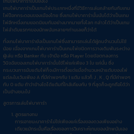
เกมไพ่บาคาร่าเป็นยังไง
เกมไพ่บาคาร่าเป็นเกมไพ่ประเภทหนึ่งที่มีวิธีการเล่นคล้ายกันกับเกม
ไพ่ป๊อกกระดอนของเมืองไทย ซึ่งเกมไพ่บาคาร่านั้นนับได้ว่าเป็นเกม
ไพ่อีกหนึ่งเกมยอดนิยมกันอย่างมากมายทั้งโลก กล่าวได้ว่าเป็นเกม
ไพ่ลำดับแรกๆของนักพนันหลายๆท่านเลยก็ว่าได้
ทั้งเกมไพ่บาคาร่ายังเป็นเกมไพ่ซึ่งสามารถ​เล่นได้ผู้คนจำนวนไม่ใช้
น้อย เนื่องจากเกมไพ่บาคาร่าเป็นเกมไพ่ชนิดการวางเดิมพันระหว่าง
ผู้เล่น หรือ Banker กับ เจ้ามือ หรือ Player โดยข้อตกลงการ
วินิจฉัยของเกมไพ่บาคาร่านั้นใช้ไพ่แค่เพียง 3 ใบ แค่นั้น ซึ่ง
กระบวนการนับแต้มไพ่ก็จะมีการตั้งแต่แมื่อจำนวนหน้าแต้มของไพ่
แต่ละใบเว้นเพียง A ที่มีค่าพอๆกับ 1 แต้ม แล้วก็ J , K , Q ที่มีค่าพอๆ
กับ 0 แต้ม ถ้าว่าข้างใดได้แต้มที่ใกล้เคียงกับ 9 ที่สุดก็จะถูกถือได้ว่า
เป็นข้างชนะไป
สูตรการเล่นไพ่บาคาร่า
สูตรแทงทบ
การเอาชนะบาคาร่าไม่ใช่เพียงแค่เรื่องของดวงเพียงอย่าง
เดียวแม้กระนั้นคือเรื่องของการวิเคราะห์​เกมของนักพนันเอง