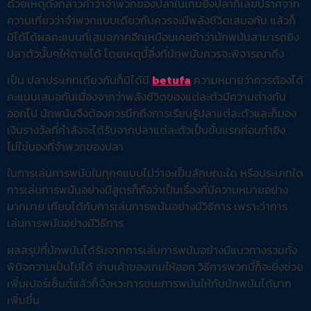
ด้วยเหตุดังกล่าวคำว่าจำพวกของปลาในเกมยิงปลาก็เลยปราศจาก
ความเกี่ยวว่าจำพวกแบบเดียวกันควรจะมีพลังชีวิตเสมอกัน แล้วก็
มิได้ได้ผลคะแนนที่เสมอภาคอีกเหมือนเคยถ้าว่านักพนันสามารถ​ยิง
ปลาตัวนั้นๆให้ตายได้ โดยเหตุนี้สิ่งที่นักพนันควรจะพิจารณาถึง
เป็น ปลาประเภทเดียวกันก็มิได้มี
betufa
ความหมายว่าควรต้องได้
คะแนนเสมอกันเนื่องจากว่าพลังชีวิตของแต่ละตัวมีความต่างกัน
ออกไป นักพนันจึงต้องควรนึกถึงการเรียนรู้ปลาแต่ละตัวและก็มอง
เงินรางวัลที่กำลังจะได้รับจากปลาแต่ละตัวเป็นขั้นแรกก่อนทำยิง
ไม่ใช่มองที่จำพวกของปลา
ในการเล่นการพนันในทุกๆแบบไม่ว่าจะเป็นลักษณะ​ใด หรือประเภทใด
การเล่นการพนันอย่างมีสูตรก็ถือว่าเป็นเรื่องที่มีความหมายอย่าง
มากมาย เทียบ​ได้กับการเล่นการพนันอย่างมีวิธีการ เพราะว่าการ
เล่นการพนันอย่างมีวิธีการ
ผลสรุป​ที่นักพนันได้รับจากการเล่นการพนัน​อย่างมีแนวทางรวมทั้ง
พินิจความเป็นไปได้ อ่านเค้าของเกมให้ออก วิธีการพวกนี้ก็จะยิ่งช่วย
เพิ่มเปอร์เซ็นต์​แล้วก็จังหวะการชนะการพนันให้กับนักพนันได้มาก
เพิ่มขึ้น