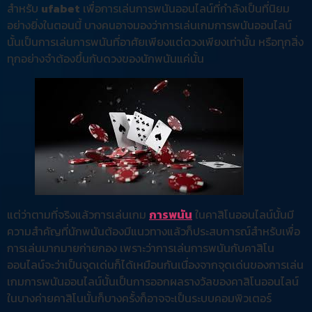
สำหรับ
ufabet
เพื่อการเล่นการพนันออนไลน์​ที่กำลังเป็นที่นิยม
อย่างยิ่งในตอนนี้ บางคนอาจมองว่าการเล่นเกมการพนันออนไลน์​
นั้นเป็นการเล่นการพนันที่อาศัยเพียงแต่ดวงเพียงเท่านั้น หรือทุกสิ่ง
ทุกอย่างจำต้องขึ้นกับดวงของนักพนันแค่นั้น
แต่ว่าตามที่จริงแล้วการเล่นเกม
การพนัน
ในคาสิโนออนไลน์​นั้นมี
ความสำคัญที่นักพนันต้องมีแนวทางแล้วก็ประสบการณ์​สำหรับเพื่อ
การเล่นมากมายก่ายกอง เพราะว่าการเล่นการพนันกับคาสิโน
ออนไลน์​จะว่าเป็นจุดเด่นก็ได้เหมือนกันเนื่องจากจุดเด่นของการเล่น
เกมการพนันออนไลน์​นั้นเป็นการออกผลรางวัลของคาสิโนออนไลน์​
ในบางค่ายคาสิโนนั้นก็บางครั้งก็อาจจะเป็นระบบคอมพิวเตอร์​