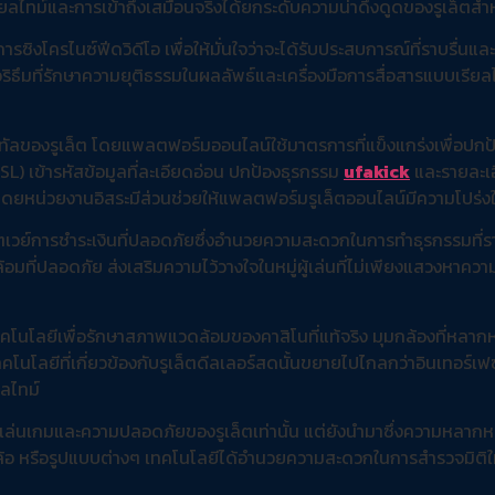
ทม์และการเข้าถึงเสมือนจริงได้ยกระดับความน่าดึงดูดของรูเล็ตสำหร
รซิงโครไนซ์ฟีดวิดีโอ เพื่อให้มั่นใจว่าจะได้รับประสบการณ์ที่ราบรื่นและไ
่รักษาความยุติธรรมในผลลัพธ์และเครื่องมือการสื่อสารแบบเรียลไทม์ที
จิทัลของรูเล็ต โดยแพลตฟอร์มออนไลน์ใช้มาตรการที่แข็งแกร่งเพื่อปกป้
L) เข้ารหัสข้อมูลที่ละเอียดอ่อน ปกป้องธุรกรรม
ufakick
และรายละเอ
ดยหน่วยงานอิสระมีส่วนช่วยให้แพลตฟอร์มรูเล็ตออนไลน์มีความโปร่งใส
เวย์การชำระเงินที่ปลอดภัยซึ่งอำนวยความสะดวกในการทำธุรกรรมที่ราบ
่ปลอดภัย ส่งเสริมความไว้วางใจในหมู่ผู้เล่นที่ไม่เพียงแสวงหาความบั
ยเทคโนโลยีเพื่อรักษาสภาพแวดล้อมของคาสิโนที่แท้จริง มุมกล้องที่หลา
ทคโนโลยีที่เกี่ยวข้องกับรูเล็ตดีลเลอร์สดนั้นขยายไปไกลกว่าอินเทอ
ลไทม์
เล่นเกมและความปลอดภัยของรูเล็ตเท่านั้น แต่ยังนำมาซึ่งความหลาก
ล้อ หรือรูปแบบต่างๆ เทคโนโลยีได้อำนวยความสะดวกในการสำรวจมิติใหม