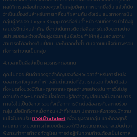
ผลให้การเคลื่อนไหวของคุณเป็นกลุ่มมีคุณภาพมากยิ่งขึ้น แล้วก็นับ
ว่าเป็นเบื้องต้นสำหรับการเคลื่อนที่ผสานกัน ดังเช่น แนวทางการบีบ
กลุ่มคู่อริของ Jurgen Klopp การดึงกับล้ำหน้า รวมทั้งการเข้าโค้งผู้
เล่นปรปักษ์คนสำคัญ ยิ่งกว่านั้นการติดต่อสื่อสารในเชิงบวกอย่าง
สม่ำเสมอระหว่างเพื่อนฝูงร่วมกลุ่มยังช่วยทำให้กลุ่มแสดงความ
สามารถได้อย่างเต็มเปี่ยม และก็ตอกย้ำซ้ำเติมความแน่ใจที่มาพร้อม
ทั้งการทำงานเป็นกลุ่ม
4. เวลาเป็นสิ่งจำเป็น ควรทรหดอดทน
คุณไม่ค่อยเห็นค่าของจุดสำคัญของจังหวะเวลาสำหรับการโหม่ง
บอล กระทั่งคุณจะทำฟาวล์ในตำแหน่งที่อันตรายรวมทั้งปกติแล้ว
ทั้งหมดทั้งปวงมีต้นเหตุมาจากเหตุผลต่างๆอย่างเช่น การวิ่งไปสู่
ความท้า ตระหนกตกใจเมื่อมีความรู้สึกว่าสูญเสียบอลในสนาม การ
หายใจไม่เป็นจังหวะ รวมทั้งเนื้อหาการติดต่อสื่อสารกับสหายร่วม
กลุ่ม เมื่อนึกถึงกลเม็ดก่อนหน้าที่ผ่านมา ปราการหลังควรจะมีความ
แน่ใจในเกมรับ
ทางเข้าufabet
เพื่อนฝูงร่วมกลุ่ม และก็กลยุทธ์
เล่นเกม กระบวนการทำแบบนี้ควรจะให้วิจารณญาณอย่างแม่นยำว่า
พึงกระทำการท้าต่อศัตรูไหม การต่อสู้กับความท้าจะต้องเป็นโอกาส