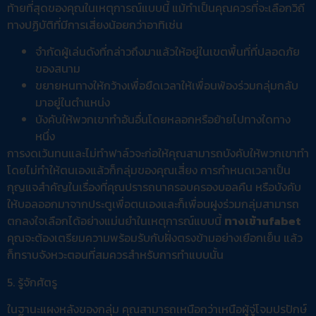
ท้ายที่สุดของคุณในเหตุการณ์แบบนี้ แม้ทำเป็นคุณควรที่จะเลือกวิถี
ทางปฏิบัติที่มีการเสี่ยงน้อยกว่าอาทิเช่น
จำกัดผู้เล่นดังที่กล่าวถึงมาแล้วให้อยู่ในเขตพื้นที่ที่ปลอดภัย
ของสนาม
ขยายหนทางให้กว้างเพื่อยืดเวลาให้เพื่อนพ้องร่วมกลุ่มกลับ
มาอยู่ในตำแหน่ง
บังคับให้พวกเขาทำอันอื่นโดยหลอกหรือย้ายไปทางใดทาง
หนึ่ง
การงดเว้นทนและไม่ทำฟาล์วจะก่อให้คุณสามารถบังคับให้พวกเขาทำ
โดยไม่ทำให้ตนเองแล้วก็กลุ่มของคุณเสี่ยง การกำหนดเวลาเป็น
กุญแจสำคัญในเรื่องที่คุณปรารถนาครอบครองบอลคืน หรือบังคับ
ให้บอลออกมาจากประตูเพื่อตนเองและก็เพื่อนฝูงร่วมกลุ่มสามารถ
ตกลงใจเลือกได้อย่างแม่นยำในเหตุการณ์แบบนี้
ทางเข้าufabet
คุณจะต้องเตรียมความพร้อมรับกับฝั่งตรงข้ามอย่างเยือกเย็น แล้ว
ก็ทราบจังหวะตอนที่สมควรสำหรับการทำแบบนั้น
5. รู้จักศัตรู
ในฐานะแผงหลังของกลุ่ม คุณสามารถเหนือกว่าเหนือผู้จู่โจมปรปักษ์