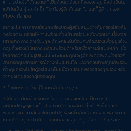
แทน อย่างไรก็ดีในฐานะที่เป็นส่วนใดส่วนหนึ่งของกลุ่ม สิ่งจำเป็นไม่
แพ้กันเป็น ผู้เล่นจำเป็นที่จะต้องรู้จักกันและกัน และก็รู้จักตนเอง
เกือบจะทั้งหมด
อย่างเช่น การทราบข้อบกพร่องของผู้สนับสนุนข้างคุ้มครองป้องกัน
จะช่วยตระเตรียมให้ท่านพร้อมที่จะเข้ามาช่วยเหลือพวกเขาเมื่อพวก
เขาอยาก การเล่าเรียนคุณลักษณะเด่นข้อบกพร่องของเพื่อนฝูงร่วม
กลุ่มทั้งผองนี้เป็นการเตรียมพร้อมสำหรับเพื่อการเล่นเป็นหลัก เมื่อ
ใกล้การฝึกฝนในรูปแบบนี้
ufabet
คุณจะรู้สึกเพลิดเพลินใจแล้วก็
สามารถคุมสถานการณ์ต่างๆในสนามได้ แล้วก็ตอนท้ายคุณก็พร้อม
ที่จะคุ้มครองไม่ให้คู่อริใช้ประโยชน์จากข้อบกพร่องของคุณเอง หรือ
จากข้อเสียของกลุ่มของคุณ
2. ใจเย็นๆรวมทั้งอยู่ในเขตพื้นที่ของคุณ
วิธีที่ยอดเยี่ยมสำหรับการรักษาความสงบเงียบเป็น การมี
สติสัมปชัญญะอยู่เป็นประจำ แม้คุณสงสัยว่าสิ่งนั้นซึ่งก็คืออะไร
พวกเราจะขอมาชี้แจงให้ท่านได้รู้เรื่องเพิ่มขึ้นเรื่อยๆ พากเพียรตาม
เกมให้ทัน คุณจะได้ติดตามเกมของกลุ่มได้ถูกต้องมากขึ้นเรื่อยๆ
ตระหนักถึงตำแหน่งของตนเมื่อเทียบกับการเล่น คุณอยู่ใน