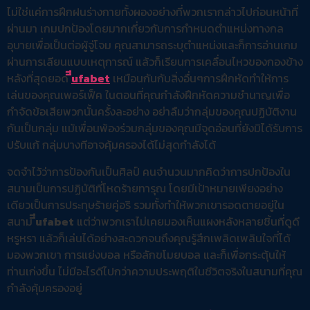
ไม่ใช่แค่การฝึกฝนร่างกายทั้งผองอย่างที่พวกเรากล่าวไปก่อนหน้าที่
ผ่านมา เกมปกป้องโดยมากเกี่ยวกับการกำหนดตำแหน่งทางกล
อุบายเพื่อเป็นต่อผู้จู่โจม คุณสามารถระบุตำแหน่งและก็การอ่านเกม
ผ่านการเลียนแบบเหตุการณ์ แล้วก็เรียนการเคลื่อนไหวของกองข้าง
หลังที่สุดยอด
ีีufabet
เหมือนกันกับสิ่งอื่นๆการฝึกหัดทำให้การ
เล่นของคุณเพอร์เฟ็ค ในตอนที่คุณกำลังฝึกหัดความชำนาญเพื่อ
กำจัดข้อเสียพวกนั้นครั้งละอย่าง อย่าลืมว่ากลุ่มของคุณปฏิบัติงาน
กันเป็นกลุ่ม แม้เพื่อนพ้องร่วมกลุ่มของคุณมีจุดอ่อนที่ยังมิได้รับการ
ปรับแก้ กลุ่มบางทีอาจคุ้มครองได้ไม่สุดกำลังได้
จดจำไว้ว่าการป้องกันเป็นศิลป์ คนจำนวนมากคิดว่าการปกป้องใน
สนามเป็นการปฏิบัติที่โหดร้ายทารุณ โดยมีเป้าหมายเพียงอย่าง
เดียวเป็นการประทุษร้ายคู่อริ รวมทั้งทำให้พวกเขารอดตายอยู่ใน
สนาม
ีีufabet
แต่ว่าพวกเราไม่เคยมองเห็นแผงหลังหลายชิ้นที่ดูดี
หรูหรา แล้วก็เล่นได้อย่างสะดวกจนถึงคุณรู้สึกเพลิดเพลินใจที่ได้
มองพวกเขา การแย่งบอล หรือลักขโมยบอล และก็เพื่อกระตุ้นให้
ท่านเก่งขึ้น ไม่มีอะไรดีไปกว่าความประพฤติในชีวิตจริงในสนามที่คุณ
กำลังคุ้มครองอยู่