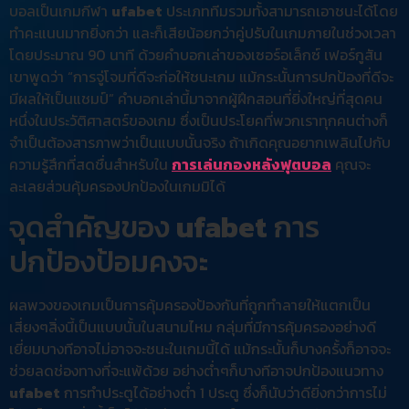
บอลเป็นเกมกีฬา
ufabet
ประเภททีมรวมทั้งสามารถเอาชนะได้โดย
ทำคะแนนมากยิ่งกว่า และก็เสียน้อยกว่าคู่ปรับในเกมภายในช่วงเวลา
โดยประมาณ 90 นาที ด้วยคำบอกเล่าของเซอร์อเล็กซ์ เฟอร์กูสัน
เขาพูดว่า “การจู่โจมที่ดีจะก่อให้ชนะเกม แม้กระนั้นการปกป้องที่ดีจะ
มีผลให้เป็นแชมป์” คำบอกเล่านี้มาจากผู้ฝึกสอนที่ยิ่งใหญ่ที่สุดคน
หนึ่งในประวัติศาสตร์ของเกม ซึ่งเป็นประโยคที่พวกเราทุกคนต่างก็
จำเป็นต้องสารภาพว่าเป็นแบบนั้นจริง ถ้าเกิดคุณอยากเพลินไปกับ
ความรู้สึกที่สดชื่นสำหรับใน
การเล่นกองหลังฟุตบอล
คุณจะ
ละเลยส่วนคุ้มครองปกป้องในเกมมิได้
จุดสำคัญของ
ufabet
การ
ปกป้องป้อมคงจะ
ผลพวงของเกมเป็นการคุ้มครองป้องกันที่ถูกทำลายให้แตกเป็น
เสี่ยงๆสิ่งนี้เป็นแบบนั้นในสนามไหม กลุ่มที่มีการคุ้มครองอย่างดี
เยี่ยมบางทีอาจไม่อาจจะชนะในเกมนี้ได้ แม้กระนั้นก็บางครั้งก็อาจจะ
ช่วยลดช่องทางที่จะแพ้ด้วย อย่างต่ำๆก็บางทีอาจปกป้องแนวทาง
ufabet
การทำประตูได้อย่างต่ำ 1 ประตู ซึ่งก็นับว่าดียิ่งกว่าการไม่