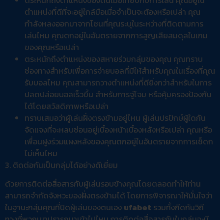
ตำแหน่งที่ดีที่จะอยู่ใกล้มือเมื่อจำเป็นจะต้องหรือเปล่า คุณ
กำลังหลงออกมาจากโซนที่คุณระบุในระหว่างที่ติดตามการ
เล่นไหม คุณตกอยู่ในอันตรายจากการสูญเสียสมดุลในเกม
ของคุณหรือเปล่า
ตระหนักถึงตำแหน่งของสหายร่วมกลุ่มของคุณ คุณทราบ
ช่องทางสำหรับเพื่อการจ่ายบอลที่มีให้สำหรับคุณในเรื่องที่คุณ
รับบอลไหม คุณสามารถวางตำแหน่งที่ดียิ่งกว่าสำหรับในการ
ปลดปล่อยบอลเร็วขึ้น สำหรับการจู่โจม หรือคุ้มครองป้องกัน
ได้โดยสวัสดิภาพหรือเปล่า
ทราบเสมอว่าผู้เล่นฝั่งตรงข้ามอยู่ไหน ผู้เล่นปรปักษ์ผู้ใดกัน
จัดแจงที่จะหลบซ่อนอยู่เบื้องหน้าเบื้องหลังหรือเปล่า คุณหรือ
เพื่อนฝูงร่วมแผงหลังของคุณตกอยู่ในอันตรายจากการเช็ดก
ไม่เห็นไหม
3. ติดต่อกันเป็นกลุ่มได้อย่างดีเยี่ยม
ด้วยการติดต่อสื่อสารกับผู้เล่นรอบข้างคุณโดยตลอดทำให้ท่าน
สามารถจำกัดจังหวะของฝั่งตรงข้ามได้ โดยการพิจารณาให้มั่นใจว่า
ในฐานะกลุ่มคุณที่ปิดผู้เล่นของตนเอง
ufabet
รวมทั้งกีดกันวิถี
ทางที่พวกเขาปรารถนาเข้าไปไหม การติดต่อสื่อสารกันในกลุ่มจะมี