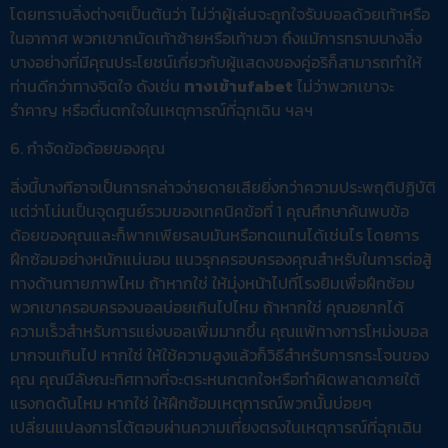
โดยทราบสิ่งต่างๆเป็นต้นว่า ไม่ว่าผู้เล่นจะถูกใจรับบอลด้วยเท้าหรือ
ในอากาศ พวกเขาถนัดเท้าซ้ายหรือเท้าขวา ถึงแม้การทราบบางสิ่ง
บางอย่างที่มีคุณประโยชน์เกี่ยวกับผู้แสดงของคู่อริก็สามารถทำให้
ท่านดีกว่าทางจิตใจ ดังเช่น
ทางเข้าufabet
ไม่ว่าพวกเขาจะ
รำคาญ หรือตื่นตกใจในเหตุการณ์ที่ฉุกเฉิน ฯลฯ
6. กำจัดข้อด้อยของคุณ
สิ่งนี้บางทีอาจเป็นการกล่าวง่ายดายเสียยิ่งกว่าความประพฤติปฏิบัติ
แต่ว่าโน่นเป็นจุดศูนย์รวมของเทคนิคข้อที่ 1 คุณศึกษาค้นพบข้อ
ด้อยของคุณและก็พากเพียรลบมันหรือทดแทนได้เช่นไร โดยการ
ฝึกซ้อมอย่างหนักแน่นอน แนวรุกครอบครองคุณสำหรับในการต่อสู้
ทางด้านกายภาพไหม ถ้าหากใช่ ให้มุ่งหน้าไปที่โรงยิมเพื่อฝึกซ้อม
พวกเขาครอบครองบอลบ่อยเกินไปไหม ถ้าหากใช่ คุณอยากได้
ความเร็วสำหรับการแย่งบอลเพิ่มมากขึ้น คุณแพ้ทางการโหม่งบอล
มากจนเกินไป หากใช่ ให้ใช้ความสูงแล้วก็วิธีสำหรับการกระโจนของ
คุณ คุณมีลัษณะทิศทางที่จะตระหนกตกใจหรือทำผิดพลาดภายใต้
แรงกดดันไหม หากใช่ ให้ฝึกซ้อมเหตุการณ์พวกนั้นบ่อยๆ
เปลี่ยนแปลงการโต้ตอบผ่านความเที่ยงตรงในเหตุการณ์ที่ฉุกเฉิน