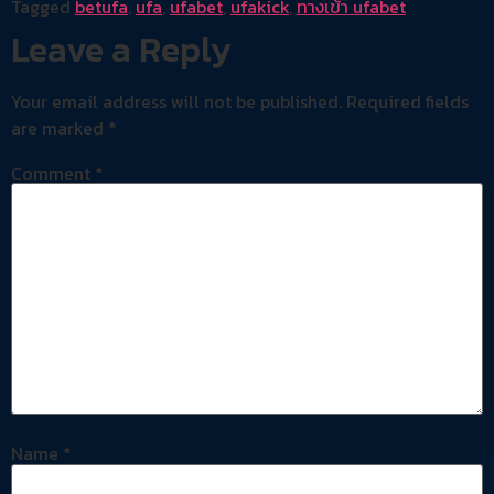
Tagged
betufa
,
ufa
,
ufabet
,
ufakick
,
ทางเข้า ufabet
Leave a Reply
Your email address will not be published.
Required fields
are marked
*
Comment
*
Name
*