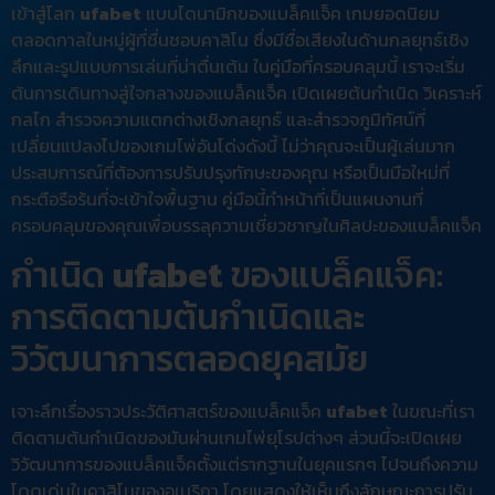
เข้าสู่โลก
ufabet
แบบไดนามิกของแบล็คแจ็ค เกมยอดนิยม
ตลอดกาลในหมู่ผู้ที่ชื่นชอบคาสิโน ซึ่งมีชื่อเสียงในด้านกลยุทธ์เชิง
ลึกและรูปแบบการเล่นที่น่าตื่นเต้น ในคู่มือที่ครอบคลุมนี้ เราจะเริ่ม
ต้นการเดินทางสู่ใจกลางของแบล็คแจ็ค เปิดเผยต้นกำเนิด วิเคราะห์
กลไก สำรวจความแตกต่างเชิงกลยุทธ์ และสำรวจภูมิทัศน์ที่
เปลี่ยนแปลงไปของเกมไพ่อันโด่งดังนี้ ไม่ว่าคุณจะเป็นผู้เล่นมาก
ประสบการณ์ที่ต้องการปรับปรุงทักษะของคุณ หรือเป็นมือใหม่ที่
กระตือรือร้นที่จะเข้าใจพื้นฐาน คู่มือนี้ทำหน้าที่เป็นแผนงานที่
ครอบคลุมของคุณเพื่อบรรลุความเชี่ยวชาญในศิลปะของแบล็คแจ็ค
กำเนิด
ufabet
ของแบล็คแจ็ค:
การติดตามต้นกำเนิดและ
วิวัฒนาการตลอดยุคสมัย
เจาะลึกเรื่องราวประวัติศาสตร์ของแบล็คแจ็ค
ufabet
ในขณะที่เรา
ติดตามต้นกำเนิดของมันผ่านเกมไพ่ยุโรปต่างๆ ส่วนนี้จะเปิดเผย
วิวัฒนาการของแบล็คแจ็คตั้งแต่รากฐานในยุคแรกๆ ไปจนถึงความ
โดดเด่นในคาสิโนของอเมริกา โดยแสดงให้เห็นถึงลักษณะการปรับ