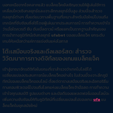
นอกเหนือจากโชคลาภแล้ว แบล็คแจ็คยังเชิญชวนให้ผู้เล่นใช้การ
เคลื่อนไหวเชิงกลยุทธ์และเจาะลึกกลยุทธ์ขั้นสูง ส่วนนี้จะสำรวจ
กลยุทธ์ต่างๆ ตั้งแต่แนวทางพื้นฐานที่เหมาะสำหรับมือใหม่ไปจนถึง
เทคนิคที่ซับซ้อนซึ่งใช้โดยผู้เล่นมากประสบการณ์ การทำความเข้าใจ
ว่าเมื่อใดควรตี ยืน ดับเบิ้ลดาวน์ หรือแยกเป็นรากฐานสำคัญของ
การนำทางภูมิทัศน์เชิงกลยุทธ์
ufabet
ของแบล็คแจ็ค ยกระดับ
เกมให้เหนือกว่าแค่การแข่งขันแห่งโอกาส
โต๊ะเสมือนจริงและดีลเลอร์สด: สำรวจ
วิวัฒนาการทางดิจิทัลของเกมแบล็คแจ็ค
เข้าสู่อาณาจักรดิจิทัลในขณะที่เราสำรวจว่าเทคโนโลยีได้
เปลี่ยนแปลงประสบการณ์แบล็คแจ็คอย่างไร ในส่วนนี้จะเจาะลึกภูมิ
ทัศน์ของแบล็คแจ็คออนไลน์ ตั้งแต่ตารางเสมือนจริงและอัลกอริธึม
ทางคอมพิวเตอร์ไปจนถึงโลกแห่งแบล็คแจ็คเจ้ามือสด การทำความ
เข้าใจคุณสมบัติ รูปแบบต่างๆ และข้อดีของแพลตฟอร์มออนไลน์จะ
เพิ่มความซับซ้อนให้กับภูมิทัศน์ที่เปลี่ยนแปลงไปของเกม
ufa
แบ
ล็คแจ็คในยุคสมัยใหม่