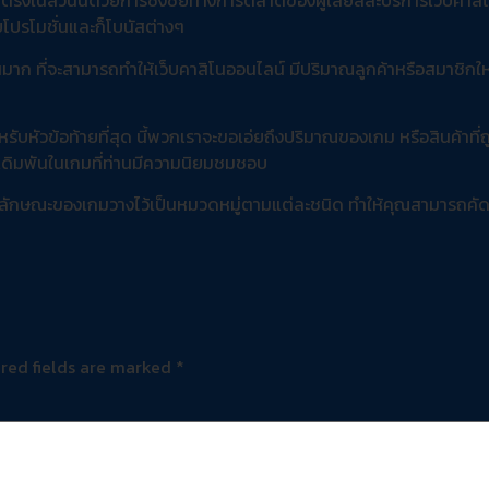
จอ ตรงในส่วนนี้ด้วยการชิงชัยทางการตลาดของผู้เสียสละบริการเว็บคาสิโ
ยโปรโมชั่นและก็โบนัสต่างๆ
อันมาก ที่จะสามารถทำให้เว็บคาสิโนออนไลน์ มีปริมาณลูกค้าหรือสมาชิกให
สำหรับหัวข้อท้ายที่สุด นี้พวกเราจะขอเอ่ยถึงปริมาณของเกม หรือสินค้าที่
างเดิมพันในเกมที่ท่านมีความนิยมชมชอบ
 ลักษณะของเกมวางไว้เป็นหมวดหมู่ตามแต่ละชนิด ทำให้คุณสามารถคัดเล
red fields are marked
*