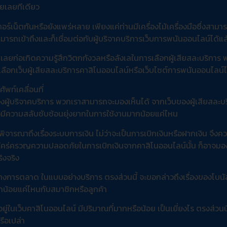
อยเลยทีเดียว
ร์เน็ตกันหรือยังแพร่หลาย เพียงแค่ท่านมีเครื่องไม้เครื่องมือซึ่งสามา
สามารถเข้าถึงและก็เชื่อมต่อกับผู้บริจาคบริการเว็บการพนันออนไลน์ได้แล
 ก็เลยก่อเกิดความรู้สึกวิตกกังวลหรือลังเลในการเลือกผู้เสียสละบริกา
ลือกเว็บผู้เสียสละบริการคาสิโนออนไลน์หรือเว็บไซต์การพนันออนไลน์ไ
พท์เคลื่อนที่
้ใจของผู้บริจาคบริการ พวกเราสามารถจะมองเห็นได้ จากเว็บของผู้เสี
อมีความสลับซับซ้อนยุ่งยากในการใช้งานมากน้อยแค่ไหน
จารณาถึงเรื่องระบบการเงิน ไม่ว่าจะเป็นการเบิกเงินหรือฝากเงิน จึงคว
คร่ครวญความปลอดภัยในการเบิกเงินจากคาสิโนออนไลน์นั้น ก็อาจมอง
ริงจริง
างการตลาด ในแบบอย่างบริการ ตรงส่วนนี้ จะขอกล่าวถึงเรื่องของโบนัส
ากน้อยแค่ไหนกับสมาชิกหรือลูกค้า
ยู่ในเว็บคาสิโนออนไลน์ มีปริมาณที่มากหรือน้อย เป็นเยี่ยงไร ตรงส่วนนี้ก
ือเปล่า