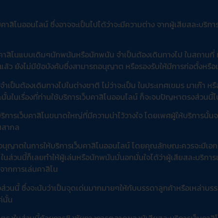
็บคาสิโนออนไลน์ ซึ่งอาจจะเป็นไปได้ว่าจะมีความต่าง จากผู้เสียสละบ
แบบเดิมๆนักพนันหรือนักพนัน จำเป็นต้องเดินทางไป ในสถานที่ ที่เปิด
้ว ยังไม่มีข้อบังคับซึ่งสามารถอนุญาต หรือรองรับให้มีการก่อตั้งหรือ
จำเป็นต้องเดินทางไปในต่างชาติ ไม่ว่าจะเป็น ในประเทศเขมร มาเก๊า หรื
ะนั้นในเรื่องที่ท่านใช้บริการเว็บคาสิโนออนไลน์ ก็จะจบปัญหาตรงส่วนนี้
ารเว็บคาสิโนขนาดใหญ่ที่มีความน่าไว้วางใจ โดยเพศผู้ให้บริการนั้นจะม
านสากล
อนุญาตในการให้บริการเว็บคาสิโนออนไลน์ โดยคุณลักษณะควรจะมีเอกสาร
่วนนี้ก็เลยทำให้ผู้เล่นหรือนักพนันมั่นอกมั่นใจได้ว่าผู้เสียสละบริกา
ไรจากการเล่นคาสิโน
นนี้ ซึ่งจะนับว่าเป็นจุดเด่นมากมายๆให้กับบรรดาลูกค้าหรือเหล่าบร
นั้น