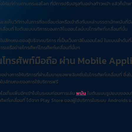
ยวิ่งให้แก่ท่านตามกระแสโลก ที่มีการปรับปรุงกันอย่างก้าวหน้า แล้วก็
ารแลเห็นวิถีทางในการที่จะเชื่อมต่อหรือเข้าถึงกับเหล่าบรรดานักพนันที่ม
ลื่อนที่ ในต้นแบบบริการของคาสิโนออนไลน์บนโทรศัพท์เคลื่อนที่นั้น
ในลักษณะของผู้บริจาคบริการ ที่เป็นเว็บคาสิโนออนไลน์ ในแบบลำดับท
ารเครือข่ายโทรศัพท์โทรศัพท์เคลื่อนที่นั้นๆ
โทรศัพท์มือถือ ผ่าน Mobile Appl
ย่างการให้บริการที่ผ่านโมบายแอพพลิเคชั่นในโทรศัพท์เคลื่อนที่ ซึ่งใน
ยังในลักษณะของการใช้บริการฟรี
อไอเท็มเพิ่มอีกเข้าไปในระบบก่อนการเล่น
พนัน
ในต้นแบบรูปแบบของบริก
ท์เคลื่อนที่ ได้จาก Play Store ของผู้ใช้บริการในระบบ Androids 