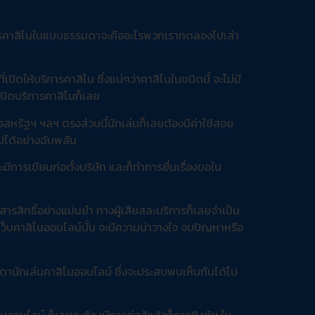
ริการคาสิโนในแบบธรรมดาจะคืออะไรพวกเราทดลองไปเล่า
ให้บริการคาสิโน ซึ่งแน่ๆว่าคาสิโนในชนิดนี้ จะไม่มี
เปิดบริการคาสิโนก็เลย
อสหรัฐฯ ฯลฯ ตรงส่วนนี้นักเล่นก็เลยต้องมีค่าใช้สอย
ไปได้อย่างฉับพลัน
ีการเขียนก่อตั้งบริษัท และก็ทำการยื่นเรื่องขอใบ
สิทธิ์อย่างแม่นยำ ทางผู้เสียสละบริการก็เลยจำเป็น
รเว็บคาสิโนออนไลน์นั้น จะมีความน่าวางใจ จบปัญหาหรือ
รดานักเล่นคาสิโนออนไลน์ ซึ่งจะประสบพบเห็นกันได้ไป