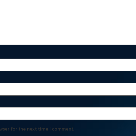
wser for the next time I comment.