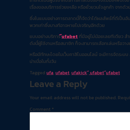
ถ้าเกิดเป็นผู้บริจาคบริการคาสิโนจริงๆจะไม่มีให้พบเ
เรื่องของบริการช่วยเหลือ หรือยั่วยวนใจลูกค้า จากด้ว
ซึ่งในแบบอย่างการตลาดนี้ก็จัดว่าได้ผลลัพธ์ที่ดีเป็น
พวกเก่าซึ่งบางทีอาจหายไปเจริญอีกด้วย
แบบอย่างบริการ
ีufabet
ที่มีอยู่ไม่น้อยเลยทีเดียว 
ดังนี้ผู้ใช้งานหรือสมาชิก ก็จะสามารถเลือกเล่นหรือว
หรือมีทักษะโดยในเว็บคาสิโนออนไลน์ จะมีการจัดระบบ
น่าเบื่อในทั้งวัน
Tagged
ufa
,
ufabet
,
ufakick
,
ี ufabet
,
ีufabet
Leave a Reply
Your email address will not be published.
Requi
Comment
*