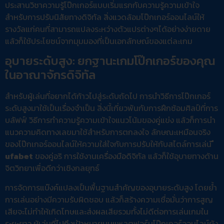
ประสานวิชาความรู้โป๊กเกอร์แบบเริ่มแรกกับความรู้ความเข้าใจ
สำหรับการปรับนิสัยทางดิจิทัล สิ่งแวดล้อมโป๊กเกอร์ออนไลน์ให้
รางวัลแก่คนที่สามารถแปลงระหว่างตัวแปรต่างๆได้อย่างง่ายดาย
แล้วก็ใช้ประโยชน์จากมุมมองที่เป็นเอกลักษณ์ของแต่ละเกม
อุบายระดับสูง: ยกฐานะเกมโป๊กเกอร์ของคุณ
ในอาณาจักรดิจิทัล
สำหรับผู้เล่นที่อยากได้ก้าวไปสู่ระดับถัดไป การนำวิธีการโป๊กเกอร์
ระดับสูงมาใช้เป็นเรื่องจำเป็น สิ่งนี้เกี่ยวพันกับการฝึกซ้อมศิลป์ที่การ
บลัฟฟ์ วิธีการทำความรู้ความเข้าใจแนวโน้มของคู่แข่ง แล้วก็การนำ
แนวความคิดทางเลขมาใช้สำหรับการตกลงใจ ลักษณะเหมือนจริง
ของโป๊กเกอร์ออนไลน์ให้ความใส่ใจกับการปรับให้กับสไตล์การเล่น
ufabet
ของคู่อริ การใช้งานเครื่องมือดิจิทัล แล้วก็ใช้อุบายทางด้าน
จิตวิทยาเพื่อดีกว่าเชิงกลยุทธ์
การจัดการแบ๊งค์แปลงเป็นพื้นฐานสำคัญของอุบายระดับสูง โดยย้ำ
การเล่นอย่างมีความรับผิดชอบ แล้วก็สร้างความเชื่อมั่นว่าการสูญ
เสียจะไม่ทำให้เกิดโทษและส่งผลเสียรวมทั้งไม่ดีต่อการเล่นเกมใน
ระยะยาว ผู้เล่นที่ไปถึงเป้าหมายบนแพลตฟอร์มโป๊กเกอร์ออนไลน์ยัง