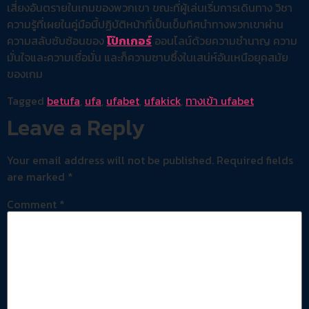
เสี่ยงอันตรายในเกมของพวกเขา ขณะที่ผู้เล่นเริ่มการเดินทาง วิชา
ความรู้ที่เผยในคู่มือนี้ปฏิบัติหน้าที่เป็นเข็มทิศนำทางพวกเขาผ่าน
ความสลับซับซ้อนของ
โป๊กเกอร์
ออนไลน์ด้วยความชำนาญ ความ
มั่นใจและความเชื่อมั่น และก็ความซาบซึ้งในเสน่ห์อันเหนือยุคสมัย
ของเกม
Tagged
betufa
,
ufa
,
ufabet
,
ufakick
,
ทางเข้า ufabet
Leave a Reply
Your email address will not be published.
Required fields
are marked
*
Comment
*