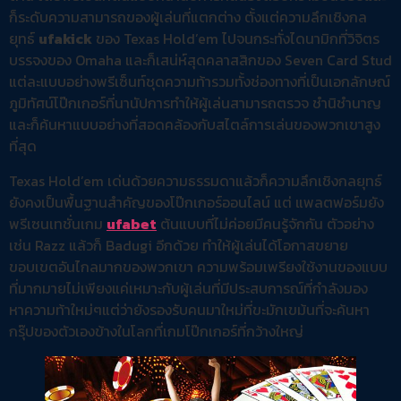
ก็ระดับความสามารถของผู้เล่นที่แตกต่าง ตั้งแต่ความลึกเชิงกล
ยุทธ์
ufakick
ของ Texas Hold’em ไปจนกระทั่งไดนามิกที่วิจิตร
บรรจงของ Omaha และก็เสน่ห์สุดคลาสสิกของ Seven Card Stud
แต่ละแบบอย่างพรีเซ็นท์ชุดความท้ารวมทั้งช่องทางที่เป็นเอกลักษณ์
ภูมิทัศน์โป๊กเกอร์ที่นานัปการทำให้ผู้เล่นสามารถตรวจ ชำนิชำนาญ
และก็ค้นหาแบบอย่างที่สอดคล้องกับสไตล์การเล่นของพวกเขาสูง
ที่สุด
Texas Hold’em เด่นด้วยความธรรมดาแล้วก็ความลึกเชิงกลยุทธ์
ยังคงเป็นพื้นฐานสำคัญของโป๊กเกอร์ออนไลน์ แต่ แพลตฟอร์มยัง
พรีเซนเทชั่นเกม
ufabet
ต้นแบบที่ไม่ค่อยมีคนรู้จักกัน ตัวอย่าง
เช่น Razz แล้วก็ Badugi อีกด้วย ทำให้ผู้เล่นได้โอกาสขยาย
ขอบเขตอันไกลมากของพวกเขา ความพร้อมเพรียงใช้งานของแบบ
ที่มากมายไม่เพียงแค่เหมาะกับผู้เล่นที่มีประสบการณ์ที่กำลังมอง
หาความท้าใหม่ๆแต่ว่ายังรองรับคนมาใหม่ที่ขะมักเขม้นที่จะค้นหา
กรุ๊ปของตัวเองข้างในโลกที่เกมโป๊กเกอร์ที่กว้างใหญ่