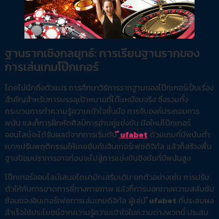
ฐานรากเชิงกลยุทธ์: การเรียนฐานรากของ
การเล่นเกมโป๊กเกอร์
โดยไม่นึกถึงตัวแปร การศึกษาวิธีการรากฐานของโป๊กเกอร์เป็นเรื่อง
สำคัญสำหรับการบรรลุเป้าหมายที่โต๊ะเหมือนจริง ซึ่งรวมทั้ง
กระบวนการทำความรู้ความเข้าใจชั้นมือ การจับองค์ประกอบการ
พนัน และก็การฝึกหัดศิลป์การอ่านคู่แข่งขัน มือใหม่โป๊กเกอร์
ออนไลน์จะได้รับผลดีจากการเริ่มต้น
ี ufabet
ด้วยเกมที่มีพนันต่ำ
เบาๆปรับพฤติกรรมให้เคยชินกับอินเทอร์เฟซดิจิทัล แล้วก็สร้างพื้น
ฐานป้อมปราการอาจก่อนจะไปสู่การแข่งขันชิงชัยที่มีพนันสูง
โป๊กเกอร์ออนไลน์เสนอไดนามิกเสริมเติม ยกตัวอย่างเช่น การปรับ
ตัวให้กับการขาดการชี้ทางกายภาพ แล้วก็การบอกทางความสลับซับ
ซ้อนของอินเทอร์เฟซการเล่นเกมดิจิทัล ผู้เล่น
ี ufabet
ที่ประสบผล
สำเร็จใช้ประโยชน์จากความรู้ความเข้าใจในความต่างพวกนี้ ประสม