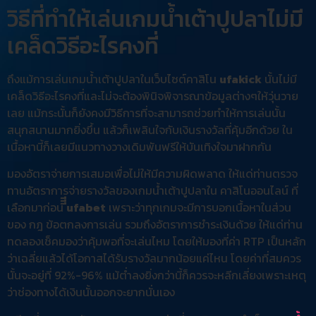
วิธีที่ทำให้เล่นเกมน้ำเต้าปูปลาไม่มี
เคล็ดวิธีอะไรคงที่
ถึงแม้การเล่นเกมน้ำเต้าปูปลาในเว็บไซต์คาสิโน
ufakick
นั้นไม่มี
เคล็ดวิธีอะไรคงที่และไม่จะต้องพินิจพิจารณาข้อมูลต่างๆให้วุ่นวาย
เลย แม้กระนั้นก็ยังคงมีวิธีการที่จะสามารถช่วยทำให้การเล่นนั้น
สนุกสนานมากยิ่งขึ้น แล้วก็เพลินใจกับเงินรางวัลที่คุ้มอีกด้วย ใน
เนื้อหานี้ก็เลยมีแนวทางวางเดิมพันฟรีให้บันเทิงใจมาฝากกัน
มองอัตราจ่ายการเสมอเพื่อไม่ให้มีความผิดพลาด ให้แด่ท่านตรวจ
ทานอัตราการจ่ายรางวัลของเกมน้ำเต้าปูปลาใน คาสิโนออนไลน์ ที่
เลือกมาก่อน
ีีีufabet
เพราะว่าทุกเกมจะมีการบอกเนื้อหาในส่วน
ของ กฎ ข้อตกลงการเล่น รวมถึงอัตราการชำระเงินด้วย ให้แด่ท่าน
ทดลองเช็คมองว่าคุ้มพอที่จะเล่นไหม โดยให้มองที่ค่า RTP เป็นหลัก
ว่าเฉลี่ยแล้วได้โอกาสได้รับรางวัลมากน้อยแค่ไหน โดยค่าที่สมควร
นั้นจะอยู่ที่ 92%-96% แม้ต่ำลงยิ่งกว่านี้ก็ควรจะหลีกเลี่ยงเพราะเหตุ
ว่าช่องทางได้เงินนั้นออกจะยากนั่นเอง