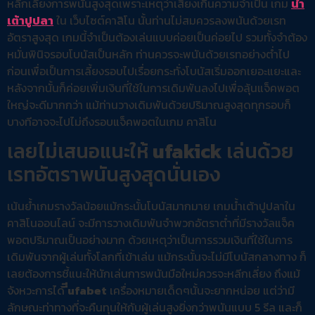
หลีกเลี่ยงการพนันสูงสุดเพราะเหตุว่าเสี่ยงเกินความจำเป็น เกม
น้ำ
เต้าปูปลา
ใน เว็บไซต์คาสิโน นั้นท่านไม่สมควรลงพนันด้วยเรท
อัตราสูงสุด เกมนี้จำเป็นต้องเล่นแบบค่อยเป็นค่อยไป รวมทั้งจำต้อง
หมั่นพินิจรอบโบนัสเป็นหลัก ท่านควรจะพนันด้วยเรทอย่างต่ำไป
ก่อนเพื่อเป็นการเลี้ยงรอบไปเรื่อยกระทั่งโบนัสเริ่มออกเยอะแยะและ
หลังจากนั้นก็ค่อยเพิ่มเงินที่ใช้ในการเดิมพันลงไปเพื่อลุ้นแจ็คพอต
ใหญ่จะดีมากกว่า แม้ท่านวางเดิมพันด้วยปริมาณสูงสุดทุกรอบก็
บางทีอาจจะไปไม่ถึงรอบแจ็คพอตในเกม คาสิโน
เลยไม่เสนอแนะให้
ufakick
เล่นด้วย
เรทอัตราพนันสูงสุดนั่นเอง
เน้นย้ำเกมรางวัลน้อยแม้กระนั้นโบนัสมากมาย เกมน้ำเต้าปูปลาใน
คาสิโนออนไลน์ จะมีการวางเดิมพันจำพวกอัตราต่ำที่มีรางวัลแจ็ค
พอตปริมาณเป็นอย่างมาก ด้วยเหตุว่าเป็นการรวมเงินที่ใช้ในการ
เดิมพันจากผู้เล่นทั้งโลกที่เข้าเล่น แม้กระนั้นจะไม่มีโบนัสกลางทาง ก็
เลยต้องการชี้แนะให้นักเล่นการพนันมือใหม่ควรจะหลีกเลี่ยง ถึงแม้
จังหวะการได้
ีีufabet
เครื่องหมายเด็ดๆนั้นจะยากหน่อย แต่ว่ามี
ลักษณะท่าทางที่จะคืนทุนให้กับผู้เล่นสูงยิ่งกว่าพนันแบบ 5 รีล และก็