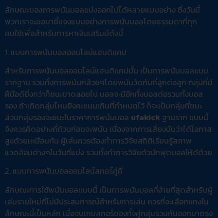
ลักษณะของการพนันบอลแบ่งออกไปได้หลายแบบอย่าง ซึ่งวันนี้
พวกเราจะขอมาชี้แจงแบบอย่างการพนันบอลโดยธรรมดาที่ทุก
คนใช้เพื่อสำหรับการหาเงินเสริมมีดังนี้
1. แบบการพนันบอลออนไลน์แฮนดิแคป
สำหรับการพนันบอลออนไลน์แฮนดิแคปนั้น เป็นการพนันบอลแบบ
รากฐาน รวมทั้งการพนันกล้วยๆโดยพนันวัดกันที่ลูกต่อลูก กลุ่มที่มี
ฝีมือดียิ่งกว่าก็ชนะขาดลอยไป บอลจะมีอีกทั้งบอลต่อรวมทั้งบอล
รอง ถ้าเกิดกลุ่มไหนยิงคะแนนเกินที่กำหนดไว้ ก็จะเป็นกลุ่มที่ชนะ
ส่วนกลุ่มรองจะชนะในราคาการพนันบอล
ufakick
ฐานราก แบบนี้
จึงควรคิดอย่างถี่ถ้วนก่อนจะพนัน เนื่องจากการเสี่ยงนับว่าได้โอกาส
สูงด้วยเหมือนกัน ผู้เล่นควรต้องทำการวิจัยสถิติเรียนรู้สภาพ
แวดล้อมต่างๆในวันที่แข่ง รวมทั้งทำการวิจัยตัวนักฟุตบอลให้ดีด้วย
2. แบบการพนันบอลออนไลน์สกอร์คู่คี่
ลักษณะการใช้พนันบอลแบบนี้ เป็นการพนันบอลที่ง่ายที่สุดสำหรับผู้
เล่นรายใหม่ที่ไม่มีประสบการณ์สำหรับการเล่น ควรที่จะเลือกแทงใน
ลักษณะนี้เป็นหลัก เมื่อจบเกมสกอร์ของทั้งคู่กลุ่มรวมกันออกมาตรง