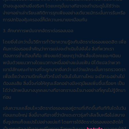
ข้างจะสูงอย่างยิ่งจริงๆ โดยเหตุนั้นบางทีอาจจะทำประตูไม่ใช้ว่าจะ
ง่ายๆอย่าเล่าเรียนสถิติการรุกเพียงอย่างเดียวแม้กระนั้นการรับหรือ
การปกป้องคุ้มครองนี้ก็มีความหมายเหมือนกัน
3. ศึกษาการพนันจากอัตราต่อรองบอล
โดยยิ่งไปกว่านั้นวิธีการทำวิชาความรู้จะกับอัตราต่อรองยอดฮิต เพื่อ
ค้นหาร่องรอยสำคัญว่าการแข่งจะดำเนินไปยังไง สิ่งที่พวกเรา
ต้องการย้ำเตือนก็คือ เพียงแค่ด้วยเหตุว่านักเสี่ยงโชคเยอะๆนิยม
พนันด้วยแนวทางใดแนวทางหนึ่งอย่างแน่นแฟ้น มิได้แปลว่าพวก
เขามีลักษณะท่าทางที่จะถูกมากยิ่งกว่า แต่ว่าแม้กระนั้นการตรวจตรา
เพื่อเช็คว่าความนึกเห็นทั่วๆไปดำเนินไปในทางไหน จะมีสาระอย่างไม่
ต้องสงสัย สิ่งนี้จะก่อให้คุณเลือกอย่างมีเหตุมีผลเพิ่มขึ้นเรื่อยๆ เป็น
ได้ว่านักพนันบางบุคคลบางทีอาจทราบอะไรบางอย่างที่คุณไม่รู้จักมา
ก่อน
เช่นความเคลื่อนไหวอัตราต่อรองของคู่ตามที่เกิดขึ้นทันทีทันใดในวัน
ก่อนเกมใหญ่ สิ่งนี้บางทีอาจชี้ว่านักเตะดาวรุ่งกำลังเจ็บหรือไม่สบาย
ซึ่งรูปเกมก็จะแปรไปอย่างแน่แท้ โดยการใช้อัตราต่อรองยอดฮิตให้
เป็นคุณต้องปรับปรุงแก้ไขการเลือกพนันบอล
betufa
ของคุณให้มี