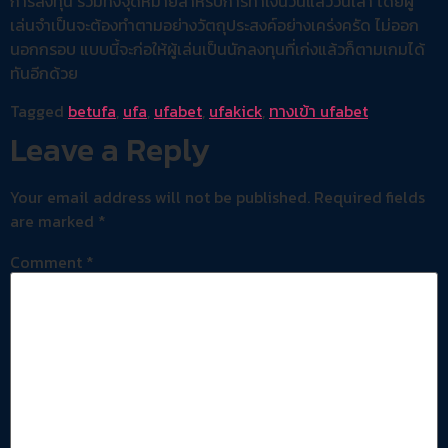
การลงทุน รวมทั้งจุดหมายสำหรับการทำเงินวันแล้ววันเล่า โดยผู้
เล่นจำเป็นจะต้องทำตามอย่างวัตถุประสงค์อย่างเคร่งครัด ไม่ออก
นอกกรอบ แบบนี้จะก่อให้ผู้เล่นเป็นนักลงทุนที่เก่งแล้วก็ตามเกมได้
ทันอีกด้วย
Tagged
betufa
,
ufa
,
ufabet
,
ufakick
,
ทางเข้า ufabet
Leave a Reply
Your email address will not be published.
Required fields
are marked
*
Comment
*